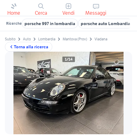
Home
Cerca
Vendi
Messaggi
porsche 997 in lombardia
porsche auto Lombardia
Ricerche
Subito
Auto
Lombardia
Mantova (Prov)
Viadana
Torna alla ricerca
1/14