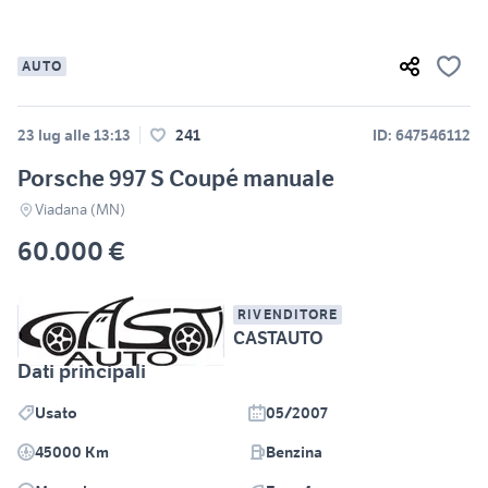
AUTO
23 lug alle 13:13
241
ID: 647546112
Porsche 997 S Coupé manuale
Viadana (MN)
60.000 €
RIVENDITORE
CASTAUTO
Dati principali
Usato
05/2007
45000 Km
Benzina