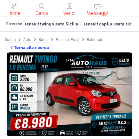
Home
Cerca
Vendi
Messaggi
renault twingo auto Sicilia
renault captur usata sicilia
Ricerche
Subito
Auto
Sicilia
Palermo (Prov)
Balestrate
Torna alla ricerca
1/14