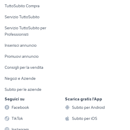
Uffici e Locali
renault twingo 2015
auto usate chieti
TuttoSubito Compra
commerciali
fiat 1100 anni 50
peugeot 205
Servizio TuttoSubito
suzuki jimny diesel
elettronica
per la casa e la
auto usate pescara
sports e hobby
Servizio TuttoSubito per
persona
Informatica
Animali
Professionisti
Arredamento e
Console e
Accessori per
Casalinghi
Inserisci annuncio
Videogiochi
animali
Elettrodomestici
Promuovi annuncio
Audio/Video
Musica e Film
Giardino e Fai da te
Consigli per la vendita
Fotografia
Libri e Riviste
Abbigliamento e
Negozi e Aziende
Telefonia
Strumenti Musicali
Accessori
Subito per le aziende
Sports
Tutto per i bambini
Seguici su
Scarica gratis l'App
Biciclette
Facebook
Subito per Android
Collezionismo
TikTok
Subito per iOS
Instagram