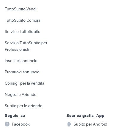
tiguan 1.5 tsi 150 cv
auto usate taranto privati
Case vacanza
TuttoSubito Vendi
hyundai coupe
auto usate mantova
Uffici e Locali
land rover discovery sport
suzuki jimny diesel
TuttoSubito Compra
commerciali
Servizio TuttoSubito
elettronica
per la casa e la
sports e hobby
Servizio TuttoSubito per
persona
Informatica
Animali
Professionisti
Arredamento e
Console e
Accessori per
Casalinghi
Inserisci annuncio
Videogiochi
animali
Elettrodomestici
Promuovi annuncio
Audio/Video
Musica e Film
Giardino e Fai da te
Consigli per la vendita
Fotografia
Libri e Riviste
Abbigliamento e
Negozi e Aziende
Telefonia
Strumenti Musicali
Accessori
Subito per le aziende
Sports
Tutto per i bambini
Seguici su
Scarica gratis l'App
Biciclette
Facebook
Subito per Android
Collezionismo