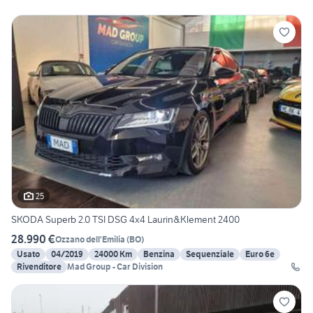
25
SKODA Superb 2.0 TSI DSG 4x4 Laurin&Klement 2400
28.990 €
Ozzano dell'Emilia
(
BO
)
Usato
04/2019
24000 Km
Benzina
Sequenziale
Euro 6e
Rivenditore
Mad Group - Car Division