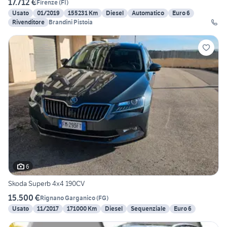
17.712 €
Firenze
(
FI
)
Usato
01/2019
155231 Km
Diesel
Automatico
Euro 6
Rivenditore
Brandini Pistoia
6
Skoda Superb 4x4 190CV
15.500 €
Rignano Garganico
(
FG
)
Usato
11/2017
171000 Km
Diesel
Sequenziale
Euro 6