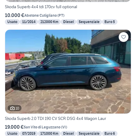
Skoda Superb 4x4 tdi 170cv full optional
10.000 €
Abetone Cutigliano
(
PT
)
Usato
11/2014
212000 Km
Diesel
Sequenziale
Euro 5
10
Skoda Superb 2.0 TDI 190 CV SCR DSG 4x4 Wagon Laur
19.000 €
San Vito di Leguzzano
(
VI
)
Usato
07/2019
171000 Km
Diesel
Sequenziale
Euro 6