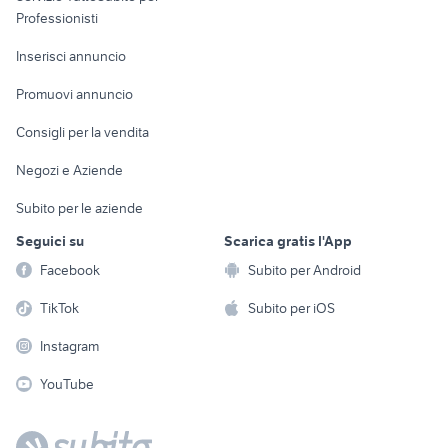
Informatica
Animali
Professionisti
Arredamento e
Console e
Accessori per
Casalinghi
Inserisci annuncio
Videogiochi
animali
Elettrodomestici
Promuovi annuncio
Audio/Video
Musica e Film
Giardino e Fai da te
Consigli per la vendita
Fotografia
Libri e Riviste
Abbigliamento e
Negozi e Aziende
Telefonia
Strumenti Musicali
Accessori
Subito per le aziende
Sports
Tutto per i bambini
Seguici su
Scarica gratis l'App
Biciclette
Facebook
Subito per Android
Collezionismo
TikTok
Subito per iOS
Instagram
YouTube