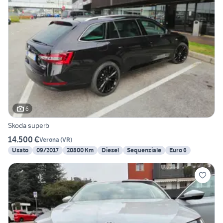
6
Skoda superb
14.500 €
Verona
(
VR
)
Usato
09/2017
20800 Km
Diesel
Sequenziale
Euro 6