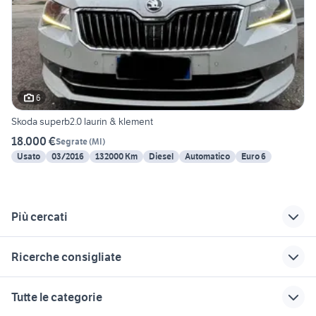
6
Skoda superb2.0 laurin & klement
18.000 €
Segrate
(
MI
)
Usato
03/2016
132000 Km
Diesel
Automatico
Euro 6
Più cercati
Correlati
Richerche simili
Suggerimenti
Ricerche consigliate
hyundai 4x4
lada 4x4
euro 4x4
auto Reggio nellEmilia
auto usate economiche
bonetti usato 4x4
skoda citigo
auto usate reggio
Tutte le categorie
lombardia
emilia
toyota aygo usata roma
skoda yeti 4x4
hyundai coupe