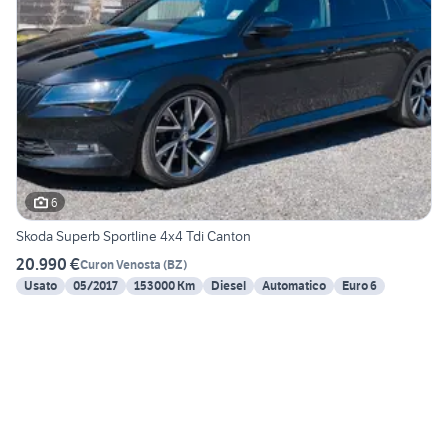
6
Skoda Superb Sportline 4x4 Tdi Canton
20.990 €
Curon Venosta
(
BZ
)
Usato
05/2017
153000 Km
Diesel
Automatico
Euro 6