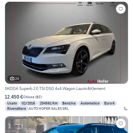
24
SKODA Superb 2.0 TSI DSG 4x4 Wagon Laurin&Klement
12.450 €
Chiusa
(
BZ
)
Usato
02/2016
204561 Km
Benzina
Automatico
Euro 6
Rivenditore
AUTO HOFER SALES SRL