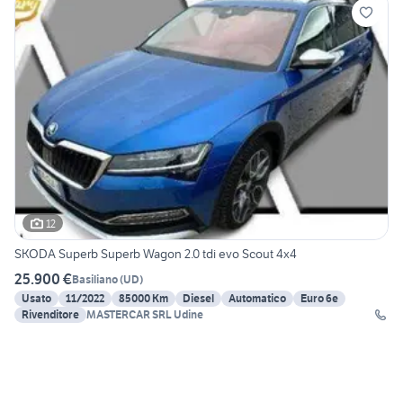
12
SKODA Superb Superb Wagon 2.0 tdi evo Scout 4x4
25.900 €
Basiliano
(
UD
)
Usato
11/2022
85000 Km
Diesel
Automatico
Euro 6e
Rivenditore
MASTERCAR SRL Udine