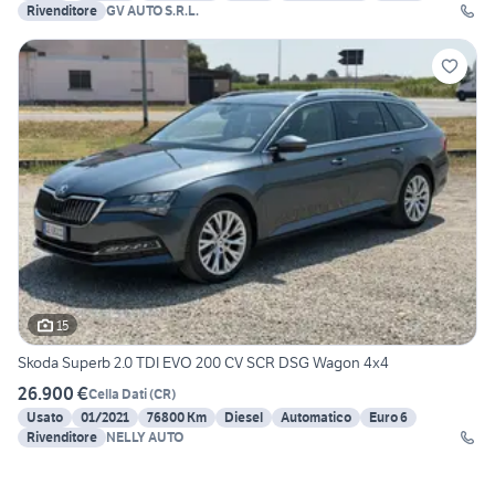
Rivenditore
GV AUTO S.R.L.
15
Skoda Superb 2.0 TDI EVO 200 CV SCR DSG Wagon 4x4
26.900 €
Cella Dati
(
CR
)
Usato
01/2021
76800 Km
Diesel
Automatico
Euro 6
Rivenditore
NELLY AUTO