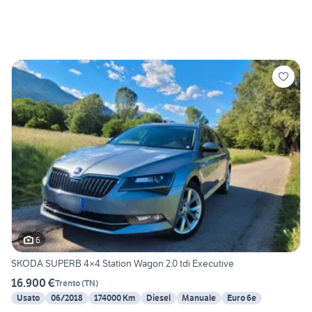
6
SKODA SUPERB 4×4 Station Wagon 2.0 tdi Executive
16.900 €
Trento
(
TN
)
Usato
06/2018
174000 Km
Diesel
Manuale
Euro 6e