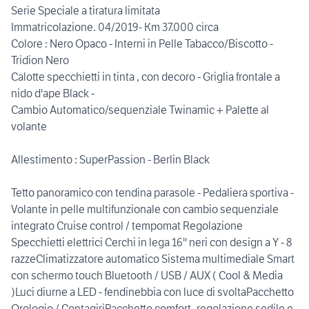
Serie Speciale a tiratura limitata
Immatricolazione. 04/2019- Km 37.000 circa
Colore : Nero Opaco - Interni in Pelle Tabacco/Biscotto -
Tridion Nero
Calotte specchietti in tinta , con decoro - Griglia frontale a
nido d'ape Black -
Cambio Automatico/sequenziale Twinamic + Palette al
volante
Allestimento : SuperPassion - Berlin Black
Tetto panoramico con tendina parasole - Pedaliera sportiva -
Volante in pelle multifunzionale con cambio sequenziale
integrato Cruise control / tempomat Regolazione
Specchietti elettrici Cerchi in lega 16'' neri con design a Y - 8
razzeClimatizzatore automatico Sistema multimediale Smart
con schermo touch Bluetooth / USB / AUX ( Cool & Media
)Luci diurne a LED - fendinebbia con luce di svoltaPacchetto
Orologio / ContagiriPacchetto comfort- regolazione sedile e