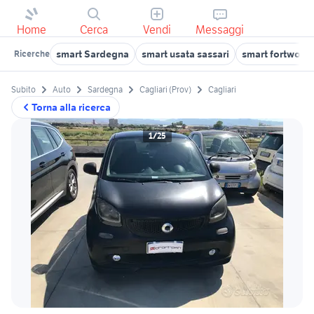
Home
Cerca
Vendi
Messaggi
smart Sardegna
smart usata sassari
smart fortwo S
Ricerche
Subito
Auto
Sardegna
Cagliari (Prov)
Cagliari
Torna alla ricerca
1/25