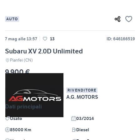
AUTO
7 mag alle 13:57
13
ID: 646166519
Subaru XV 2.0D Unlimited
Pianfei (CN)
9.900 €
RIVENDITORE
A.G. MOTORS
Dati principali
Usato
03/2014
85000 Km
Diesel