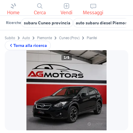
Home
Cerca
Vendi
Messaggi
subaru Cuneo provincia
auto subaru diesel Piemonte
Ricerche
Subito
Auto
Piemonte
Cuneo (Prov)
Pianfei
Torna alla ricerca
1/8