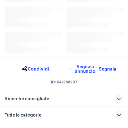
Segnala
Condividi
Segnala
annuncio
ID:
649788907
Ricerche consigliate
suzuki agrigento
suzuki rm 125 moto Sicilia
Tutte le categorie
auto suzuki familiare Sicilia
auto suzuki ignis Sicilia
suzuki accessori moto Palermo
motori
immobili
lavoro e servizi