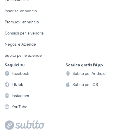
Arredamento e
Console e
Accessori per
Casalinghi
Inserisci annuncio
Videogiochi
animali
Elettrodomestici
Promuovi annuncio
Audio/Video
Musica e Film
Giardino e Fai da te
Consigli per la vendita
Fotografia
Libri e Riviste
Abbigliamento e
Negozi e Aziende
Telefonia
Strumenti Musicali
Accessori
Subito per le aziende
Sports
Tutto per i bambini
Seguici su
Scarica gratis l'App
Biciclette
Facebook
Subito per Android
Collezionismo
TikTok
Subito per iOS
Instagram
YouTube