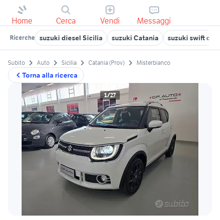
Home
Cerca
Vendi
Messaggi
suzuki diesel Sicilia
suzuki Catania
suzuki swift cat
Ricerche
Subito
Auto
Sicilia
Catania (Prov)
Misterbianco
Torna alla ricerca
1/27