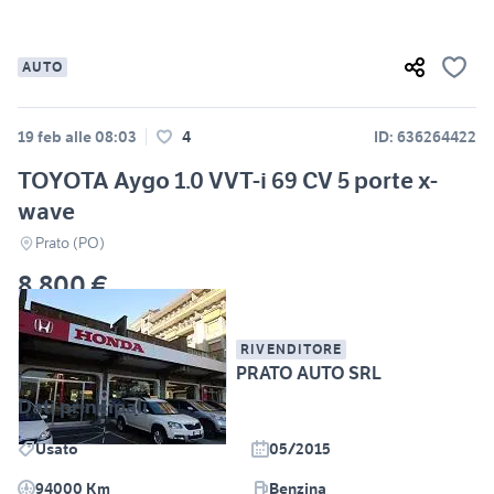
AUTO
19 feb alle 08:03
4
ID: 636264422
TOYOTA Aygo 1.0 VVT-i 69 CV 5 porte x-
wave
Prato (PO)
8.800 €
RIVENDITORE
PRATO AUTO SRL
Dati principali
Usato
05/2015
94000 Km
Benzina