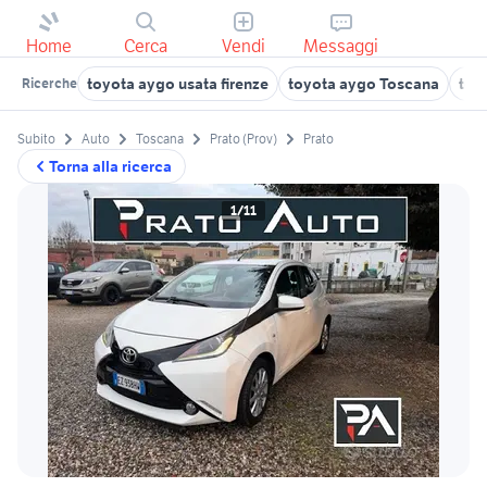
Home
Cerca
Vendi
Messaggi
toyota aygo usata firenze
toyota aygo Toscana
toy
Ricerche
Subito
Auto
Toscana
Prato (Prov)
Prato
Torna alla ricerca
1/11