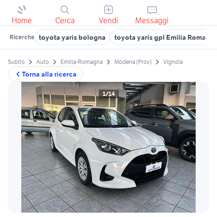
Home
Cerca
Vendi
Messaggi
toyota yaris bologna
toyota yaris gpl Emilia Romagn
Ricerche
Subito
Auto
Emilia-Romagna
Modena (Prov)
Vignola
Torna alla ricerca
1/14