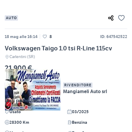
AUTO
18 mag alle 16:14
8
ID: 647542522
Volkswagen Taigo 1.0 tsi R-Line 115cv
Carlentini (SR)
21.900 €
RIVENDITORE
Mangiameli Auto srl
Dati principali
Usato
03/2025
28300 Km
Benzina