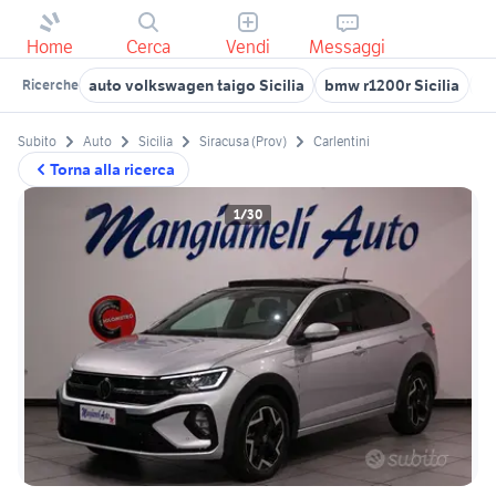
Home
Cerca
Vendi
Messaggi
auto volkswagen taigo Sicilia
bmw r1200r Sicilia
vo
Ricerche
Subito
Auto
Sicilia
Siracusa (Prov)
Carlentini
Torna alla ricerca
1/30