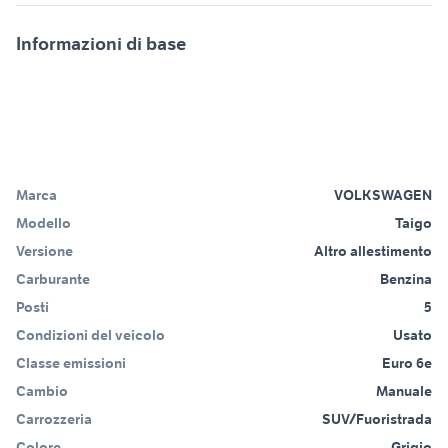
Informazioni di base
Marca
VOLKSWAGEN
Modello
Taigo
Versione
Altro allestimento
Carburante
Benzina
Posti
5
Condizioni del veicolo
Usato
Classe emissioni
Euro 6e
Cambio
Manuale
Carrozzeria
SUV/Fuoristrada
Colore
Grigio