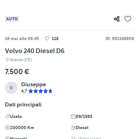
AUTO
16 mar alle 06:45
118
ID: 591196908
Volvo 240 Diesel D6
Aversa (CE)
7.500 €
Giuseppe
G
4,7
Dati principali
Usato
09/1985
200000 Km
Diesel
Manuale
- (Emissioni)