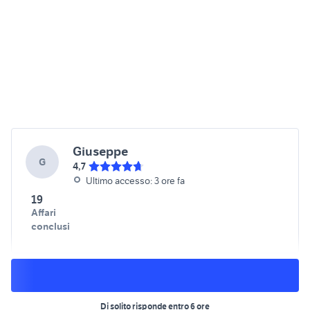
Giuseppe
G
4,7
Ultimo accesso: 3 ore fa
19
Affari
conclusi
Di solito risponde entro 6 ore