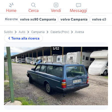
Home
Cerca
Vendi
Messaggi
volvo xc90 Campania
volvo Campania
volvo c30 
Ricerche
Subito
Auto
Campania
Caserta (Prov)
Aversa
Torna alla ricerca
1/12