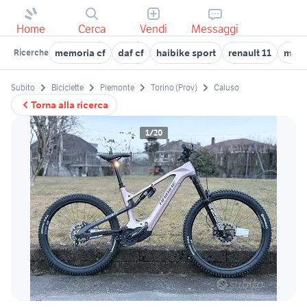
Home
Cerca
Vendi
Messaggi
memoria cf
daf cf
haibike sport
renault 11
moun
Ricerche
Subito
Biciclette
Piemonte
Torino (Prov)
Caluso
Torna alla ricerca
1/20