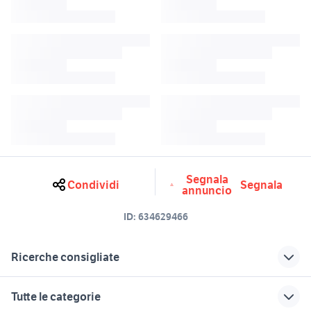
Segnala
Condividi
Segnala
annuncio
ID:
634629466
Ricerche consigliate
canyon ultimate cf slx usata
mountain bike prato
Tutte le categorie
alan bike
mountain bike