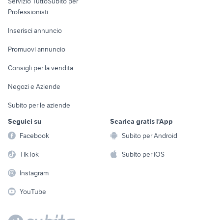
Servizio TuttoSubito per
persona
Informatica
Animali
Professionisti
Arredamento e
Console e
Accessori per
Casalinghi
Inserisci annuncio
Videogiochi
animali
Elettrodomestici
Promuovi annuncio
Audio/Video
Musica e Film
Giardino e Fai da te
Consigli per la vendita
Fotografia
Libri e Riviste
Abbigliamento e
Negozi e Aziende
Telefonia
Strumenti Musicali
Accessori
Subito per le aziende
Sports
Tutto per i bambini
Seguici su
Scarica gratis l'App
Biciclette
Facebook
Subito per Android
Collezionismo
TikTok
Subito per iOS
Instagram
YouTube