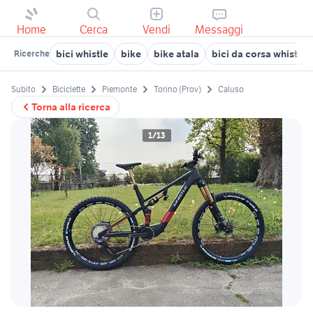
Home
Cerca
Vendi
Messaggi
bici whistle
bike
bike atala
bici da corsa whistle
Ricerche
Subito
Biciclette
Piemonte
Torino (Prov)
Caluso
Torna alla ricerca
1/13