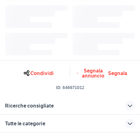
Segnala
Condividi
Segnala
annuncio
ID:
646671012
Ricerche consigliate
macina giardino
fanale ktm
Tutte le categorie
macina pepe
macina uva giardino Lazio
ktm macina kapoho 2973
race comp biciclette
motori
immobili
lavoro e servizi