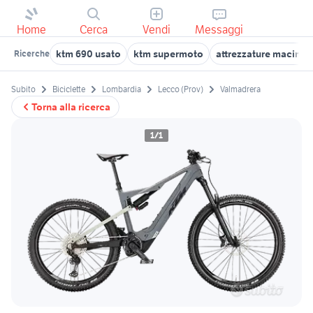
Home
Cerca
Vendi
Messaggi
ktm 690 usato
ktm supermoto
attrezzature macine
Ricerche
Subito
Biciclette
Lombardia
Lecco (Prov)
Valmadrera
Torna alla ricerca
1/1