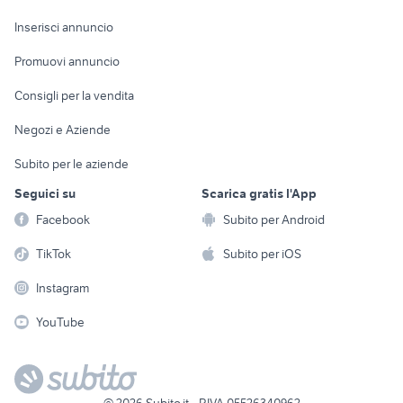
Arredamento e
Console e
Accessori per
Casalinghi
Inserisci annuncio
Videogiochi
animali
Elettrodomestici
Promuovi annuncio
Audio/Video
Musica e Film
Giardino e Fai da te
Consigli per la vendita
Fotografia
Libri e Riviste
Abbigliamento e
Negozi e Aziende
Telefonia
Strumenti Musicali
Accessori
Subito per le aziende
Sports
Tutto per i bambini
Seguici su
Scarica gratis l'App
Biciclette
Facebook
Subito per Android
Collezionismo
TikTok
Subito per iOS
Instagram
YouTube
©
2026
Subito.it - P.IVA 05526340962