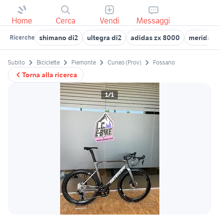
Home
Cerca
Vendi
Messaggi
shimano di2
ultegra di2
adidas zx 8000
merida fu
Ricerche
Subito
Biciclette
Piemonte
Cuneo (Prov)
Fossano
Torna alla ricerca
1/1