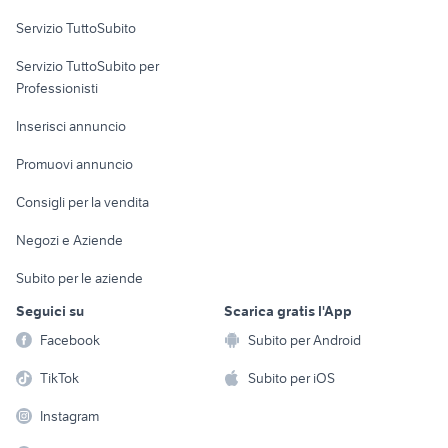
bici gravel
mtb anni 90
Servizio TuttoSubito
bici senza pedali
bottecchia fx 500
elettronica
per la casa e la
sports e hobby
bici pedalata assistita pieghevole
Servizio TuttoSubito per
persona
zipp 303
Informatica
Animali
Professionisti
Arredamento e
Console e
Accessori per
Casalinghi
Inserisci annuncio
Videogiochi
animali
Elettrodomestici
Promuovi annuncio
Audio/Video
Musica e Film
Giardino e Fai da te
Consigli per la vendita
Fotografia
Libri e Riviste
Abbigliamento e
Negozi e Aziende
Telefonia
Strumenti Musicali
Accessori
Subito per le aziende
Sports
Tutto per i bambini
Seguici su
Scarica gratis l'App
Biciclette
Facebook
Subito per Android
Collezionismo
TikTok
Subito per iOS
Instagram