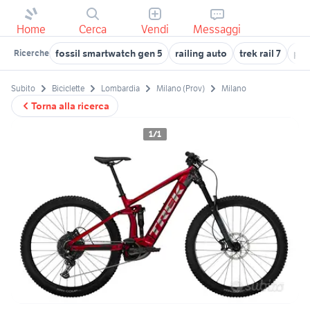
Home
Cerca
Vendi
Messaggi
fossil smartwatch gen 5
railing auto
trek rail 7
per
Ricerche
Subito
Biciclette
Lombardia
Milano (Prov)
Milano
Torna alla ricerca
1/1