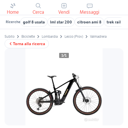
Home
Cerca
Vendi
Messaggi
golf 8 usata
lml star 200
citroen ami 8
trek rail 7
Ricerche
Subito
Biciclette
Lombardia
Lecco (Prov)
Valmadrera
Torna alla ricerca
1/1