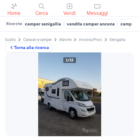
Home
Cerca
Vendi
Messaggi
camper senigallia
vendita camper ancona
camper u
Ricerche
Subito
Caravan e camper
Marche
Ancona (Prov)
Senigallia
Torna alla ricerca
1/15