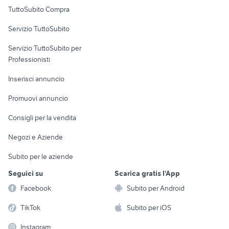
Uffici e Locali
TuttoSubito Compra
camper con letto matrimoniale in
commerciali
roulotte doppio asse
coda
Servizio TuttoSubito
iveco daily 4x4 camper
elettronica
per la casa e la
affitto camper Cagliari provincia
sports e hobby
Servizio TuttoSubito per
persona
Informatica
Animali
Professionisti
Arredamento e
Console e
Accessori per
Casalinghi
Inserisci annuncio
Videogiochi
animali
Elettrodomestici
Promuovi annuncio
Audio/Video
Musica e Film
Giardino e Fai da te
Consigli per la vendita
Fotografia
Libri e Riviste
Abbigliamento e
Negozi e Aziende
Telefonia
Strumenti Musicali
Accessori
Subito per le aziende
Sports
Tutto per i bambini
Seguici su
Scarica gratis l'App
Biciclette
Facebook
Subito per Android
Collezionismo
TikTok
Subito per iOS
Instagram