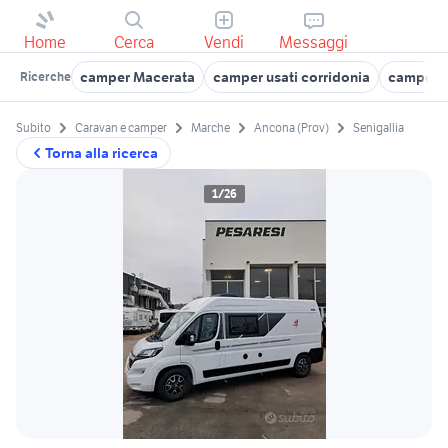
Home
Cerca
Vendi
Messaggi
camper Macerata
camper usati corridonia
camper us
Ricerche
Subito
Caravan e camper
Marche
Ancona (Prov)
Senigallia
Torna alla ricerca
1/26