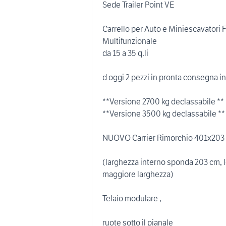
Sede Trailer Point VE
Carrello per Auto e Miniescavatori Fu
Multifunzionale
da 15 a 35 q.li
d oggi 2 pezzi in pronta consegna in
**Versione 2700 kg declassabile **
**Versione 3500 kg declassabile **
NUOVO Carrier Rimorchio 401x203 co
(larghezza interno sponda 203 cm, l
maggiore larghezza)
Telaio modulare ,
ruote sotto il pianale