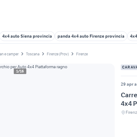
4x4 auto Siena provincia
panda 4x4 auto Firenze provincia
4x4
an e camper
Toscana
Firenze (Prov)
Firenze
CARAV
1/16
29 apr a
Carre
4x4 P
Firenz