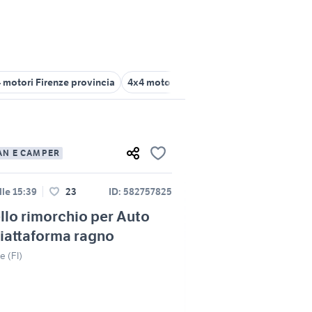
 motori Firenze provincia
4x4 motori Siena provincia
fiat panda
AN E CAMPER
lle 15:39
23
ID: 582757825
llo rimorchio per Auto
iattaforma ragno
e (FI)