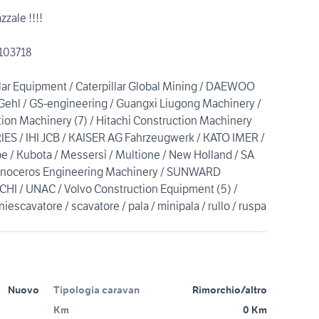
zale !!!!
5103718
lar Equipment / Caterpillar Global Mining / DAEWOO
Gehl / GS-engineering / Guangxi Liugong Machinery /
ion Machinery (7) / Hitachi Construction Machinery
S / IHI JCB / KAISER AG Fahrzeugwerk / KATO IMER /
 / Kubota / Messersì / Multione / New Holland / SA
hinoceros Engineering Machinery / SUNWARD
 / UNAC / Volvo Construction Equipment (5) /
scavatore / scavatore / pala / minipala / rullo / ruspa
Nuovo
Tipologia caravan
Rimorchio/altro
Km
0 Km