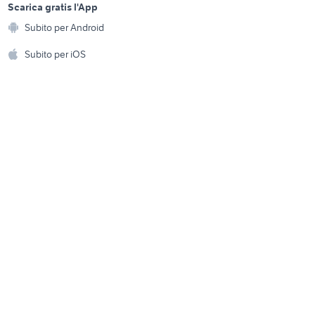
blucamp camper
a
Scarica gratis l'App
Animali
portamoto camper
Subito per Android
ento e
Accessori per animali
camper saronno
hi
Subito per iOS
per
gavone camper
Musica e Film
omestici
Libri e Riviste
e Fai da te
Strumenti Musicali
amento e
ri
Sports
 i bambini
Biciclette
Collezionismo