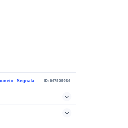
nuncio
Segnala
ID:
647505984
cartuccia hp 22
adria twin camper
a
sports e hobby