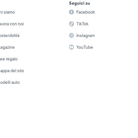
per
minivan camper
camper piccoli
Seguici su
person
Offerte di lavoro
Informatica
500 euro
noleggio camper
roulotte tedesche
hi siamo
Facebook
Arredam
etto
Servizi
Console e Videogiochi
ati formia
roulotte dethleffs
nord camper
Casaling
avora con noi
TikTok
rizzazione usato
giottiline garage camper
iveco daily 4x4 cam
 a schiera
Candidati in cerca di
Audio/Video
Elettrod
ostenibilità
Instagram
lavoro
i
Fotografia
Giardino 
agazine
YouTube
Attrezzature di lavoro
Telefonia
Abbigli
dee regalo
Accesso
e altro
appa del sito
Tutto per
odelli auto