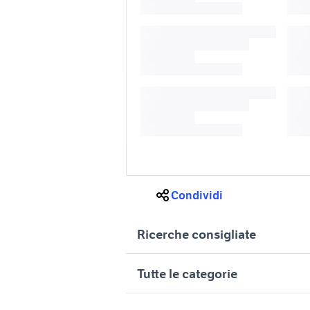
Condividi
Ricerche consigliate
monitor 22
frangizoll
Tutte le categorie
camper ducato usato
camper u
motori
immobili