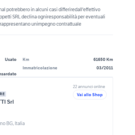
al potrebbero in alcuni casi differiredall'effettivo
petti SRL declina ogniresponsabilità per eventuali
 rappresentano unimpegno contrattuale
Usato
Km
61650 Km
Immatricolazione
03/2011
sardato
22 annunci online
RE
Vai allo Shop
I Srl
o BG, Italia