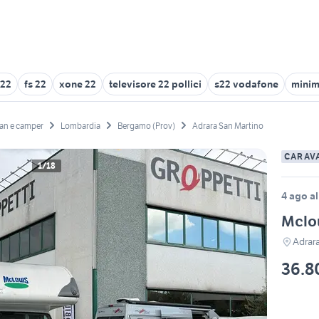
22
fs 22
xone 22
televisore 22 pollici
s22 vodafone
minim
an e camper
Lombardia
Bergamo (Prov)
Adrara San Martino
CARAV
1/18
4 ago al
Mclo
Adrar
36.8