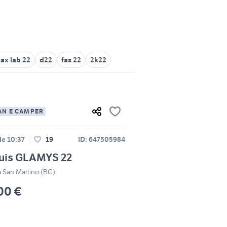
ax lab 22
d22
fas 22
2k22
AN E CAMPER
le 10:37
19
ID: 647505984
uis GLAMYS 22
a San Martino (BG)
00 €