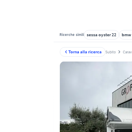
sessa oyster 22
bmw 
Ricerche
simili
Torna alla ricerca
Subito
Carav