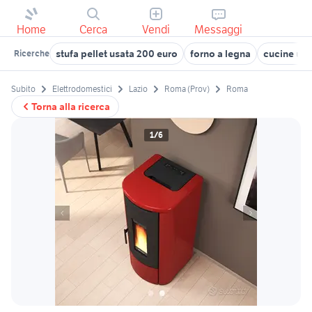
Home
Cerca
Vendi
Messaggi
stufa pellet usata 200 euro
forno a legna
cucine us
Ricerche
Subito
Elettrodomestici
Lazio
Roma (Prov)
Roma
Torna alla ricerca
1/6