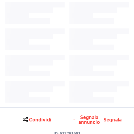
Segnala
Condividi
Segnala
annuncio
ID:
572291581