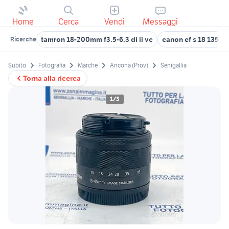
Home
Cerca
Vendi
Messaggi
tamron 18-200mm f3.5-6.3 di ii vc
canon ef s 18 135 is
Ricerche
Subito
Fotografia
Marche
Ancona (Prov)
Senigallia
Torna alla ricerca
1/3