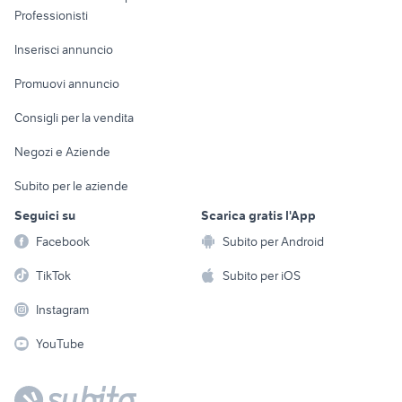
Informatica
Animali
Professionisti
Arredamento e
Console e
Accessori per
Casalinghi
Inserisci annuncio
Videogiochi
animali
Elettrodomestici
Promuovi annuncio
Audio/Video
Musica e Film
Giardino e Fai da te
Consigli per la vendita
Fotografia
Libri e Riviste
Abbigliamento e
Negozi e Aziende
Telefonia
Strumenti Musicali
Accessori
Subito per le aziende
Sports
Tutto per i bambini
Seguici su
Scarica gratis l'App
Biciclette
Facebook
Subito per Android
Collezionismo
TikTok
Subito per iOS
Instagram
YouTube