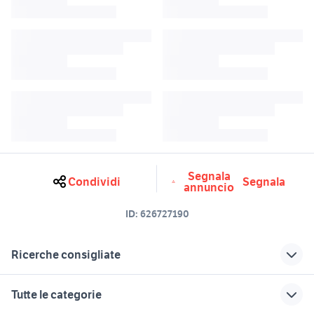
Segnala
Condividi
Segnala
annuncio
ID:
626727190
Ricerche consigliate
beverly usato
landini mistral 50 usato
Tutte le categorie
canon 35mm macro
canon ixus is