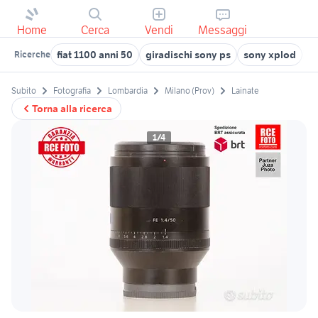
Home
Cerca
Vendi
Messaggi
fiat 1100 anni 50
giradischi sony ps
sony xplod
r
Ricerche
Subito
Fotografia
Lombardia
Milano (Prov)
Lainate
Torna alla ricerca
1/4