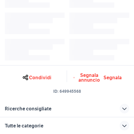
Segnala
Condividi
Segnala
annuncio
ID:
649945568
Ricerche consigliate
bridge sony
motos enduro 125 2t
Tutte le categorie
sony psp
sony minidisc