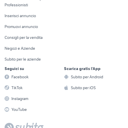
Informatica
Animali
zenza bronica etrs
nikon d7000
Professionisti
Arredamento e
Console e
Accessori per
Casalinghi
Inserisci annuncio
Videogiochi
animali
Elettrodomestici
Promuovi annuncio
Audio/Video
Musica e Film
Giardino e Fai da te
Consigli per la vendita
Fotografia
Libri e Riviste
Abbigliamento e
Negozi e Aziende
Telefonia
Strumenti Musicali
Accessori
Subito per le aziende
Sports
Tutto per i bambini
Seguici su
Scarica gratis l'App
Biciclette
Facebook
Subito per Android
Collezionismo
TikTok
Subito per iOS
Instagram
YouTube