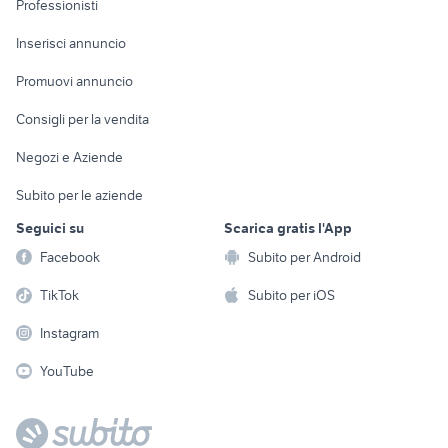
Professionisti
Arredamento e
Console e
Accessori per
Casalinghi
Inserisci annuncio
Videogiochi
animali
Elettrodomestici
Promuovi annuncio
Audio/Video
Musica e Film
Giardino e Fai da te
Consigli per la vendita
Fotografia
Libri e Riviste
Abbigliamento e
Negozi e Aziende
Telefonia
Strumenti Musicali
Accessori
Subito per le aziende
Sports
Tutto per i bambini
Seguici su
Scarica gratis l'App
Biciclette
Facebook
Subito per Android
Collezionismo
TikTok
Subito per iOS
Instagram
YouTube