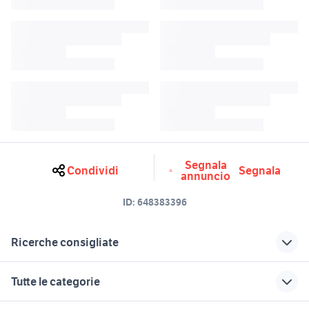
Segnala
Condividi
Segnala
annuncio
ID:
648383396
Ricerche consigliate
hp elitebook 745 g2
tamron 150-600 g2 nikon
Tutte le categorie
tamron 70-200 2.8
contax g2
tamron 70 300 vc usd canon