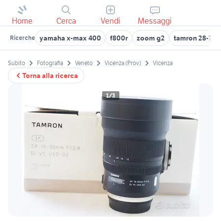
Home
Cerca
Vendi
Messaggi
yamaha x-max 400
f800r
zoom g2
tamron 28-75 f
Ricerche
Subito
Fotografia
Veneto
Vicenza (Prov)
Vicenza
Torna alla ricerca
1/3