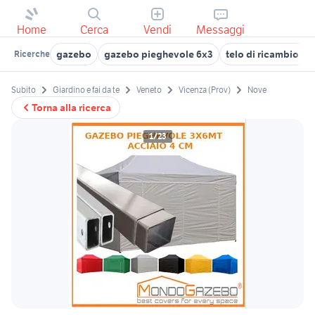
Home
Cerca
Vendi
Messaggi
gazebo
gazebo pieghevole 6x3
telo di ricambio p
Ricerche
Subito
Giardino e fai da te
Veneto
Vicenza (Prov)
Nove
Torna alla ricerca
1/23