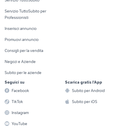
Servizio TuttoSubito
elettronica
per la casa e la
sports e hobby
Servizio TuttoSubito per
persona
Informatica
Animali
Professionisti
Arredamento e
Console e
Accessori per
Casalinghi
Inserisci annuncio
Videogiochi
animali
Elettrodomestici
Promuovi annuncio
Audio/Video
Musica e Film
Giardino e Fai da te
Consigli per la vendita
Fotografia
Libri e Riviste
Abbigliamento e
Negozi e Aziende
Telefonia
Strumenti Musicali
Accessori
Subito per le aziende
Sports
Tutto per i bambini
Seguici su
Scarica gratis l'App
Biciclette
Facebook
Subito per Android
Collezionismo
TikTok
Subito per iOS
Instagram
YouTube