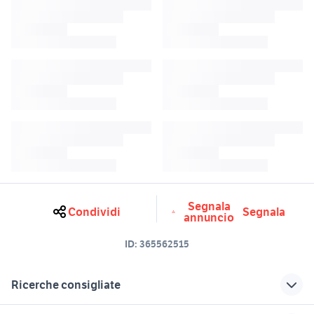
Segnala
Condividi
Segnala
annuncio
ID:
365562515
Ricerche consigliate
mercatino
mercatino riviste