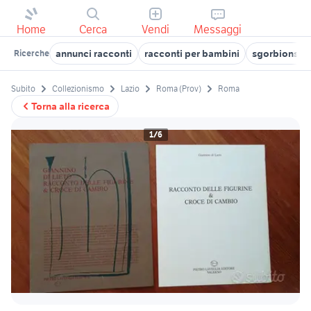
Home
Cerca
Vendi
Messaggi
annunci racconti
racconti per bambini
sgorbions fi
Ricerche
Subito
Collezionismo
Lazio
Roma (Prov)
Roma
Torna alla ricerca
1/6