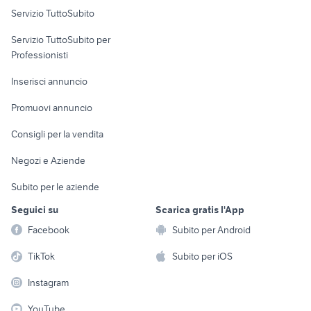
Servizio TuttoSubito
elettronica
per la casa e la
sports e hobby
Servizio TuttoSubito per
persona
Informatica
Animali
Professionisti
Arredamento e
Console e
Accessori per
Casalinghi
Inserisci annuncio
Videogiochi
animali
Elettrodomestici
Promuovi annuncio
Audio/Video
Musica e Film
Giardino e Fai da te
Consigli per la vendita
Fotografia
Libri e Riviste
Abbigliamento e
Negozi e Aziende
Telefonia
Strumenti Musicali
Accessori
Subito per le aziende
Sports
Tutto per i bambini
Seguici su
Scarica gratis l'App
Biciclette
Facebook
Subito per Android
Collezionismo
TikTok
Subito per iOS
Instagram
YouTube