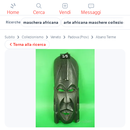
Home
Cerca
Vendi
Messaggi
maschera africana
arte africana maschere collezioni
Ricerche
Subito
Collezionismo
Veneto
Padova (Prov)
Abano Terme
Torna alla ricerca
1/5