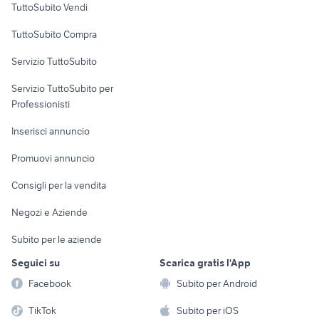
TuttoSubito Vendi
galline animali Agrigento
pecore in vendita sardegna
provincia
Uffici e Locali
TuttoSubito Compra
commerciali
lupo cecoslovacco cucciolo
gallina araucana animali
Servizio TuttoSubito
elettronica
per la casa e la
sports e hobby
Servizio TuttoSubito per
persona
Informatica
Animali
Professionisti
Arredamento e
Console e
Accessori per
Casalinghi
Inserisci annuncio
Videogiochi
animali
Elettrodomestici
Promuovi annuncio
Audio/Video
Musica e Film
Giardino e Fai da te
Consigli per la vendita
Fotografia
Libri e Riviste
Abbigliamento e
Negozi e Aziende
Telefonia
Strumenti Musicali
Accessori
Subito per le aziende
Sports
Tutto per i bambini
Seguici su
Scarica gratis l'App
Biciclette
Facebook
Subito per Android
Collezionismo
TikTok
Subito per iOS