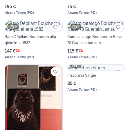
195 €
75 €
Abano Terme
(
PD
)
Abano Terme
(
PD
)
6
6
Raro Dépliant Boucheron alta
Raro catalogo Boucheron Bazar
gioielleria 1982
78 Guerlain Jamsen
147 €
115 €
Abano Terme
(
PD
)
Abano Terme
(
PD
)
6
macchina Singer
85 €
Abano Terme
(
PD
)