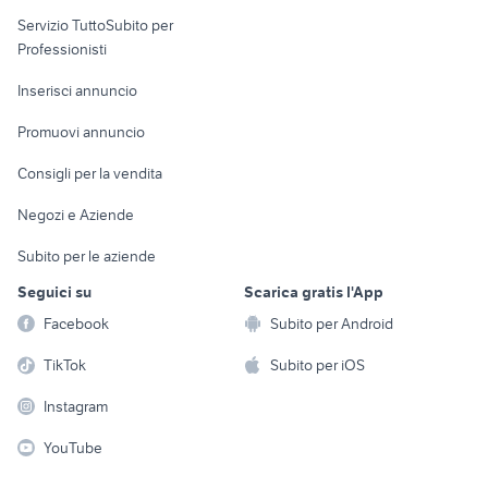
elettronica
per la casa e la
sports e hobby
Servizio TuttoSubito per
persona
Informatica
Animali
Professionisti
Arredamento e
Console e
Accessori per
Casalinghi
Inserisci annuncio
Videogiochi
animali
Elettrodomestici
Promuovi annuncio
Audio/Video
Musica e Film
Giardino e Fai da te
Consigli per la vendita
Fotografia
Libri e Riviste
Abbigliamento e
Negozi e Aziende
Telefonia
Strumenti Musicali
Accessori
Subito per le aziende
Sports
Tutto per i bambini
Seguici su
Scarica gratis l'App
Biciclette
Facebook
Subito per Android
Collezionismo
TikTok
Subito per iOS
Instagram
YouTube