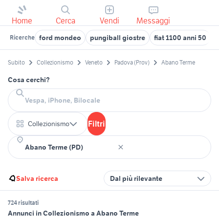
Home
Cerca
Vendi
Messaggi
ford mondeo
pungiball giostre
fiat 1100 anni 50
c
Ricerche
Subito
Collezionismo
Veneto
Padova (Prov)
Abano Terme
Cosa cerchi?
Filtri
Collezionismo
Salva ricerca
Dal più rilevante
724 risultati
Annunci in Collezionismo a Abano Terme