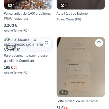
2
6
Panca antica del 1700 e poltrona
Auto F1 da collezione
FRAU restaurata
Abano Terme
(
PD
)
3.200 €
Abano Terme
(
PD
)
4
Raro documento subingresso
gioiellerie Corneliani
195 €
Abano Terme
(
PD
)
5
Lotto biglietti da visita Cartier
51 €