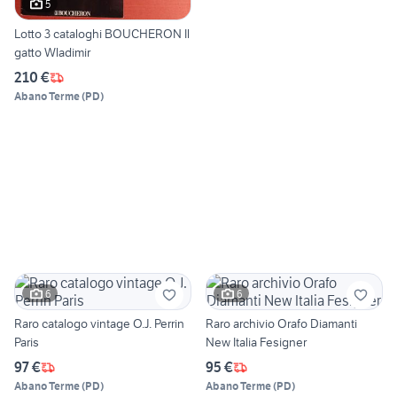
5
Lotto 3 cataloghi BOUCHERON Il
gatto Wladimir
210 €
Abano Terme
(
PD
)
6
6
Raro catalogo vintage O.J. Perrin
Raro archivio Orafo Diamanti
Paris
New Italia Fesigner
97 €
95 €
Abano Terme
(
PD
)
Abano Terme
(
PD
)