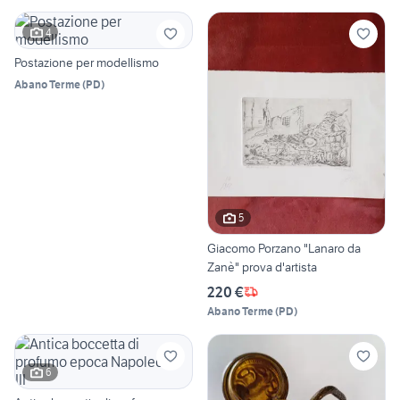
4
Postazione per modellismo
Abano Terme
(
PD
)
5
Giacomo Porzano "Lanaro da
Zanè" prova d'artista
220 €
Abano Terme
(
PD
)
6