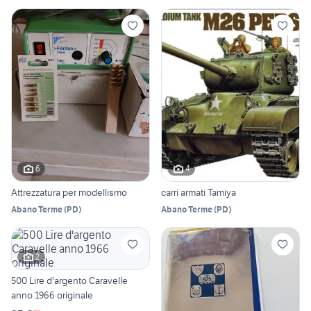
6
4
Attrezzatura per modellismo
carri armati Tamiya
Abano Terme
(
PD
)
Abano Terme
(
PD
)
2
500 Lire d'argento Caravelle
anno 1966 originale