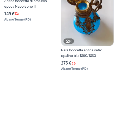
Antica boccetta di profumo
epoca Napoleone III
149 €
Abano Terme
(
PD
)
6
Rara boccetta antica vetro
opalino blu 1860/1880
275 €
Abano Terme
(
PD
)