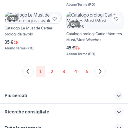
Abano Terme
(
PD
)
5
6
Catalogo Le Must de Cartier
Catalogo orologi Cartier Montres
orologi da tavolo
Must/Must Watches
35 €
45 €
Abano Terme
(
PD
)
Abano Terme
(
PD
)
1
2
3
4
5
Più cercati
Correlati
Richerche simili
Suggerimenti
Ricerche consigliate
renault modus usata
regalo cuccioli
auto usate lecco
taranto
cucine usate sardegna
auto usate niscemi
bassotto arlecchino
motozappa