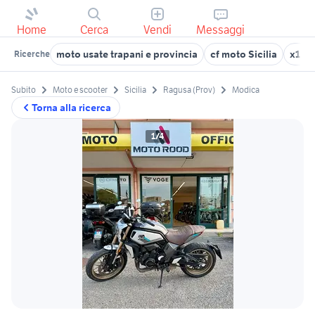
Home
Cerca
Vendi
Messaggi
moto usate trapani e provincia
cf moto Sicilia
x1 Tr
Ricerche
Subito
Moto e scooter
Sicilia
Ragusa (Prov)
Modica
Torna alla ricerca
1/4