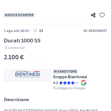
MOTO E SCOOTER
1 ago alle 18:01
23
ID: 650046057
Ducati 1000 SS
Livorno (LI)
2.100 €
RIVENDITORE
Gruppo Bientinesi
4.2
Punteggio su Google
Descrizione
DUCATI MULTISTRADA 1000DS,Anno 2004, Km 80.514.