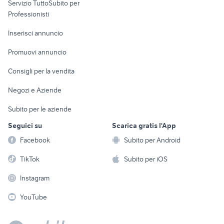
Servizio TuttoSubito per
persona
Informatica
Animali
Professionisti
Arredamento e
Console e
Accessori per
Casalinghi
Inserisci annuncio
Videogiochi
animali
Elettrodomestici
Promuovi annuncio
Audio/Video
Musica e Film
Giardino e Fai da te
Consigli per la vendita
Fotografia
Libri e Riviste
Abbigliamento e
Negozi e Aziende
Telefonia
Strumenti Musicali
Accessori
Subito per le aziende
Sports
Tutto per i bambini
Seguici su
Scarica gratis l'App
Biciclette
Facebook
Subito per Android
Collezionismo
TikTok
Subito per iOS
Instagram
YouTube