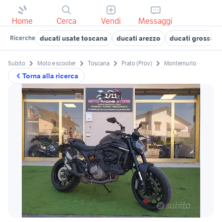
Home
Cerca
Vendi
Messaggi
ducati usate toscana
ducati arezzo
ducati grosseto
Ricerche
Subito
Moto e scooter
Toscana
Prato (Prov)
Montemurlo
Torna alla ricerca
1/11