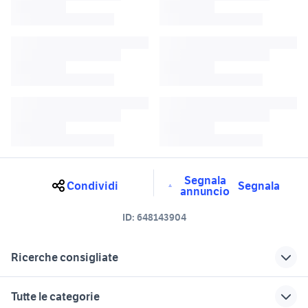
Segnala
Condividi
Segnala
annuncio
ID:
648143904
Ricerche consigliate
ducati livorno
ducati prato
Tutte le categorie
ducati pisa usato
ducati Toscana