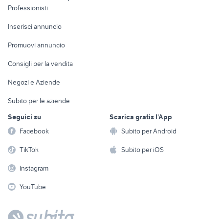
Informatica
Animali
Professionisti
Arredamento e
Console e
Accessori per
Casalinghi
Inserisci annuncio
Videogiochi
animali
Elettrodomestici
Promuovi annuncio
Audio/Video
Musica e Film
Giardino e Fai da te
Consigli per la vendita
Fotografia
Libri e Riviste
Abbigliamento e
Negozi e Aziende
Telefonia
Strumenti Musicali
Accessori
Subito per le aziende
Sports
Tutto per i bambini
Seguici su
Scarica gratis l'App
Biciclette
Facebook
Subito per Android
Collezionismo
TikTok
Subito per iOS
Instagram
YouTube