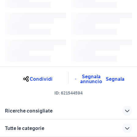
Segnala
Condividi
Segnala
annuncio
ID:
621544594
Ricerche consigliate
cbr 600 rr in lazio
600 roma
Tutte le categorie
cbr 1100 Roma provincia
honda xl 600 motori Lazio