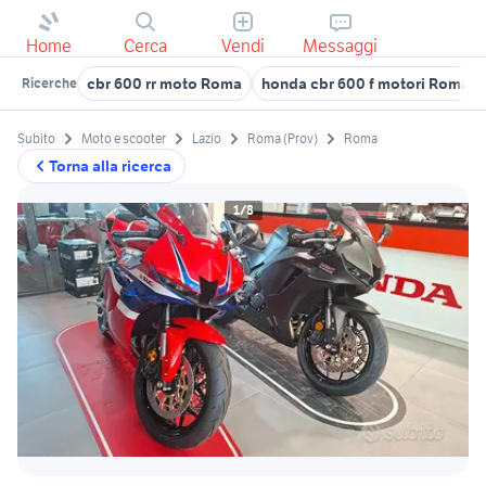
Home
Cerca
Vendi
Messaggi
cbr 600 rr moto Roma
honda cbr 600 f motori Roma p
Ricerche
Subito
Moto e scooter
Lazio
Roma (Prov)
Roma
Torna alla ricerca
1/8