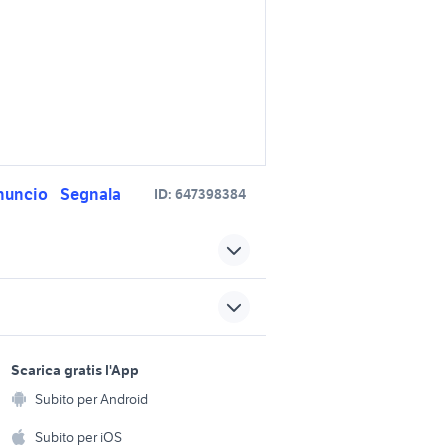
nuncio
Segnala
ID:
647398384
Puglia
honda noci
auto honda civic Puglia
sports e hobby
crossrunner travel edition
a
Scarica gratis l'App
Animali
00 dct
honda valkyrie
Subito per Android
ento e
Accessori per animali
honda nc750x travel edition
hi
Subito per iOS