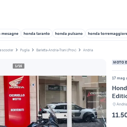
a mesagne
honda taranto
honda pulsano
honda torremaggior
e scooter
Puglia
Barletta-Andria-Trani (Prov)
Andria
MOTO 
1/16
17 mag a
Hond
Editi
Andri
11.5