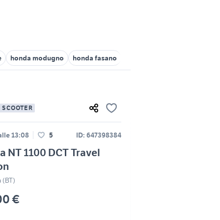
e
honda modugno
honda fasano
honda polignano a mare
h
E SCOOTER
lle 13:08
5
ID: 647398384
a NT 1100 DCT Travel
on
a (BT)
00 €