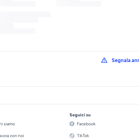
Segnala an
latina
honda taurisano
auto honda berlina 
ovinazzo
honda nardo
honda taviano
honda crosstourer travel
lavoro e servizi
elettronica
per la casa e la
 honda
fiat 1100 industriale
edition
Seguici su
person
Offerte di lavoro
Informatica
1100 r
vt 1100 honda motori
honda africa twin 11
hi siamo
Facebook
Arredam
etto
Servizi
Console e Videogiochi
b650
traveling wilburys
st 1100 honda
Casaling
avora con noi
TikTok