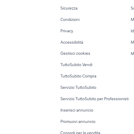
xr 600
ducati 10
Moto e Scooter
Ville singole e
Sicurezza
S
Accessori Moto
Terreni e rustic
Condizioni
M
Nautica
Garage e box
Privacy
I
Caravan e Camper
Loft, mansarde 
Accessibilità
M
Veicoli commerciali
Case vacanza
Gestisci cookies
M
Uffici e Locali
TuttoSubito Vendi
commerciali
TuttoSubito Compra
Servizio TuttoSubito
Servizio TuttoSubito per Professionisti
Inserisci annuncio
Promuovi annuncio
Consigli per la vendita