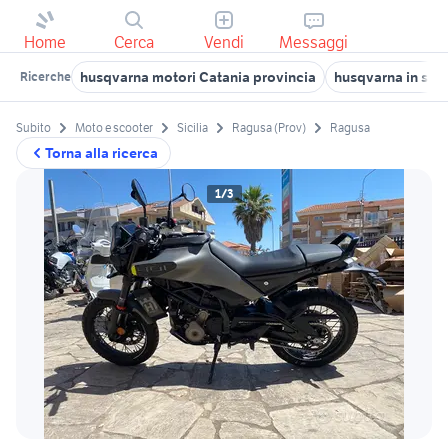
Home
Cerca
Vendi
Messaggi
husqvarna motori Catania provincia
husqvarna in sicil
Ricerche
Subito
Moto e scooter
Sicilia
Ragusa (Prov)
Ragusa
Torna alla ricerca
1/3