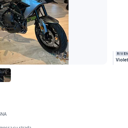
RIVE
Violet
GNA
 messa su strada