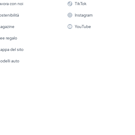
asaki 650
z650 kawasaki 2017
Casaling
avora con noi
TikTok
accessori moto
 a schiera
Candidati in cerca di
Audio/Video
Elettrod
 w 650 accessori
ostenibilità
Instagram
suzuki versys 650
honda cb650
lavoro
i
Fotografia
Giardino 
agazine
YouTube
f r125
ktm 690 usato
cagiva mito 125 usa
Attrezzature di lavoro
Telefonia
Abbigli
dee regalo
Accesso
e altro
appa del sito
Tutto per
odelli auto