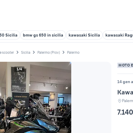
50 Sicilia
bmw gs 650 in sicilia
kawasaki Sicilia
kawasaki Rag
e scooter
Sicilia
Palermo (Prov)
Palermo
MOTO 
1/4
14 gen a
Kawa
Paler
7.140