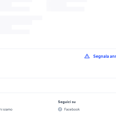
Segnala an
kawasaki motori Ra
0 Sicilia
kawasaki kx moto Sicilia
provincia
a agrigento e
kawasaki motori Sir
kawasaki Enna provincia
lavoro e servizi
elettronica
per la casa e la
provincia
Seguici su
person
Offerte di lavoro
Informatica
 versys 650 2012
kawasaki versys 1000 2019
kawasaki versys 65
hi siamo
Facebook
Arredam
kawasaki versys 2007
etto
Servizi
Console e Videogiochi