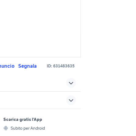
nuncio
Segnala
ID:
631483635
gusa
gs 650 in sicilia
acusa
kawasaki moto Messina
sports e hobby
provincia
a
Scarica gratis l'App
Animali
0 2009
husaberg 650 moto
Subito per Android
ento e
Accessori per animali