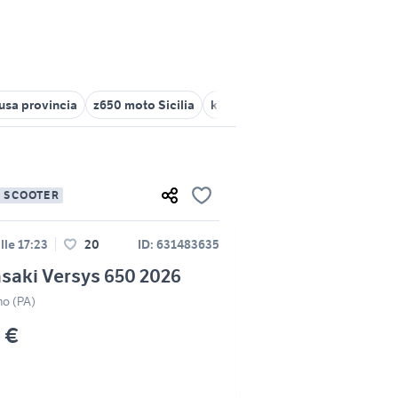
usa provincia
z650 moto Sicilia
kawasaki motori Trapani provin
E SCOOTER
lle 17:23
20
ID: 631483635
saki Versys 650 2026
mo (PA)
 €