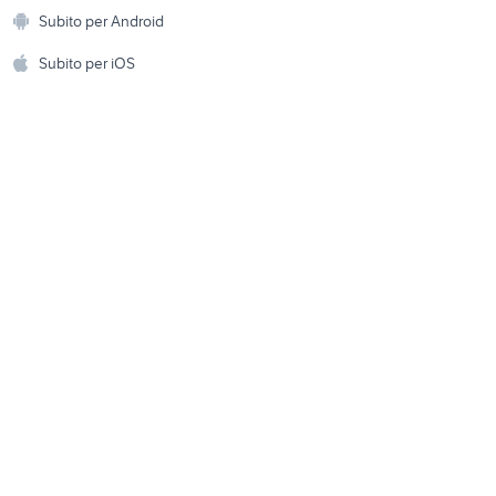
Animali
moto usate trapani e
Subito per Android
ento e
provincia
Accessori per animali
hi
Subito per iOS
o 1400
beverly usato
Musica e Film
omestici
sori
fantic caballero
Libri e Riviste
e Fai da te
Strumenti Musicali
amento e
ri
Sports
 i bambini
Biciclette
Collezionismo