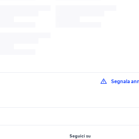
Segnala an
versys motori
moto kawasaki 650
versys
f r125
piaggio ape 50
suzuki gsx s 750 us
lavoro e servizi
elettronica
per la casa e la
t 03
ducati multistrada usata
harley davidson 88
Seguici su
person