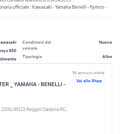
ia ufficiale : Kawasaki - Yamaha Benelli - Kymco -
awasaki
Condizioni del
Nuovo
veicolo
rsys 650
Tipologia
Altro
estimento
96 annunci online
Vai allo Shop
R _ YAMAHA - BENELLI -
, 220b, 89122 Reggio Calabria RC,
/