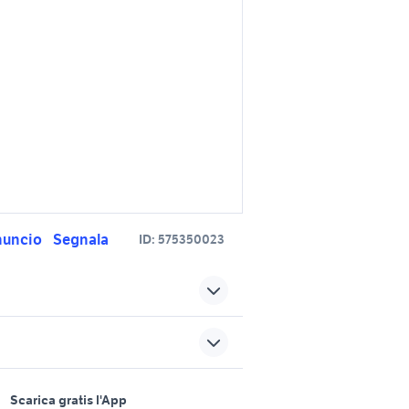
nuncio
Segnala
ID:
575350023
cupolino kawasaki z650
originale
ata
moto usate viterbo
sports e hobby
3
quad 250
a
Scarica gratis l'App