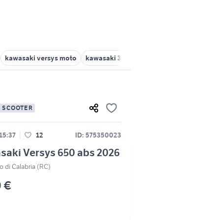
kawasaki versys moto
kawasaki 300 versys
kawasaki versys 
E SCOOTER
 15:37
12
ID: 575350023
saki Versys 650 abs 2026
 di Calabria (RC)
0 €