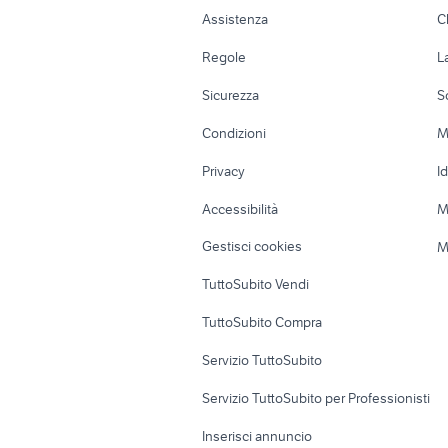
Auto
Appartamenti
Assistenza
C
moto da strada
motorino 
Accessori Auto
Camere/Posti l
Regole
L
vespa 90 ss
xr 600
Moto e Scooter
Ville singole e
Sicurezza
S
ktm 690 usato
ducati 10
Accessori Moto
Terreni e rustic
Condizioni
M
Nautica
Garage e box
Privacy
I
Caravan e Camper
Loft, mansarde 
Accessibilità
M
Veicoli commerciali
Case vacanza
Gestisci cookies
M
Uffici e Locali
TuttoSubito Vendi
commerciali
TuttoSubito Compra
Servizio TuttoSubito
Servizio TuttoSubito per Professionisti
Inserisci annuncio