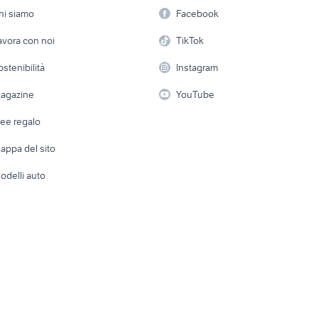
Offerte di lavoro
Informatica
hi siamo
Facebook
si
scarico africa twin 1000 usato
lml star 200
Arredam
etto
Servizi
Console e Videogiochi
Casaling
avora con noi
TikTok
italjet 50 anni 70
moto guzzi eldorad
 a schiera
Candidati in cerca di
Audio/Video
Elettrod
ostenibilità
Instagram
honda nc750x acces
lavoro
98 usata
scooter usati brescia
moto
i
Fotografia
Giardino 
agazine
YouTube
Attrezzature di lavoro
Telefonia
Abbigli
dee regalo
Accesso
e altro
appa del sito
Tutto per
odelli auto