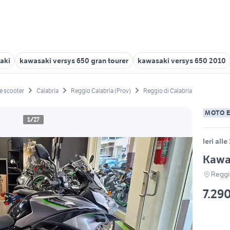
aki
kawasaki versys 650 gran tourer
kawasaki versys 650 2010
e scooter
Calabria
Reggio Calabria (Prov)
Reggio di Calabria
MOTO 
1/27
Ieri alle
Kawa
Reggio
7.29