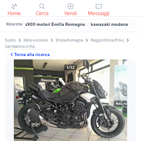
Home
Cerca
Vendi
Messaggi
z900 motori Emilia Romagna
kawasaki modena
kaw
Ricerche
Subito
Moto e scooter
Emilia-Romagna
Reggio Emilia (Prov)
San Martino in Rio
Torna alla ricerca
1/12