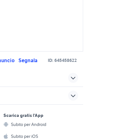
nuncio
Segnala
ID:
645458622
sina
motorino elettrico in sicilia
monopattino elettrico
 messina
sports e hobby
Palermo provincia
a
Scarica gratis l'App
Animali
diretta aziende
Subito per Android
ento e
amministratore aziendale
Accessori per animali
hi
Subito per iOS
bimota kawasaki