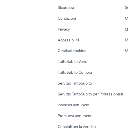
Moto e Scooter
Ville singole e
Sicurezza
S
piaggio ape 50
yamaha yz
Accessori Moto
Terreni e rustic
Condizioni
M
Nautica
Garage e box
Privacy
I
Caravan e Camper
Loft, mansarde 
Accessibilità
M
Veicoli commerciali
Case vacanza
Gestisci cookies
M
Uffici e Locali
TuttoSubito Vendi
commerciali
TuttoSubito Compra
Servizio TuttoSubito
Servizio TuttoSubito per Professionisti
Inserisci annuncio
Promuovi annuncio
Consigli per la vendita