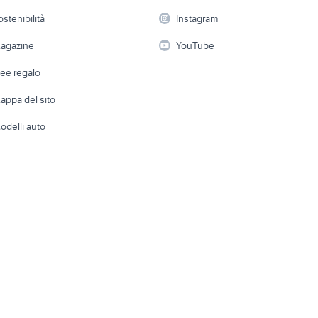
 a schiera
Candidati in cerca di
Audio/Video
Elettrod
ostenibilità
moto usate trapani e
Instagram
lavoro
f r125
xr 600
provincia
i
Fotografia
Giardino 
agazine
YouTube
Attrezzature di lavoro
Telefonia
Abbigli
dee regalo
Accesso
e altro
appa del sito
Tutto per
odelli auto