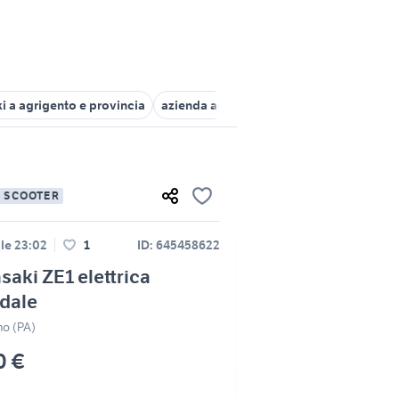
 a agrigento e provincia
azienda agricola Sicilia
scooter elettri
E SCOOTER
le 23:02
1
ID: 645458622
aki ZE1 elettrica
dale
mo (PA)
0 €