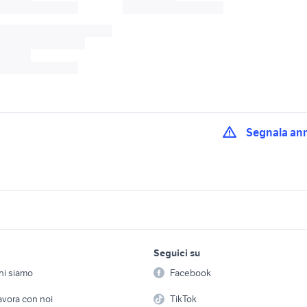
Segnala an
kawasaki moto Mes
elettrico catania
bici elettrica usata ragusa
provincia
ettrica Sicilia
auto suv elettrica Sicilia
bici elettrica usata
lavoro e servizi
elettronica
per la casa e la
Seguici su
person
Offerte di lavoro
Informatica
iendale
aziende marketing
direttore aziendale
hi siamo
Facebook
Arredam
rica usata napoli
azienda agricole
azienda on
etto
Servizi
Console e Videogiochi
Casaling
avora con noi
TikTok
da
auto aziendale
aziende divani