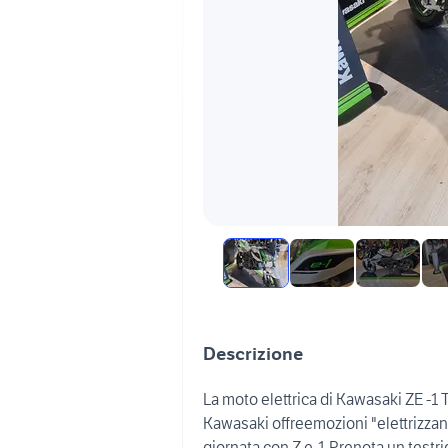
Descrizione
La moto elettrica di Kawasaki ZE -1 
Kawasaki offreemozioni "elettrizzan
giornata con Z e-1.Prenota un testri