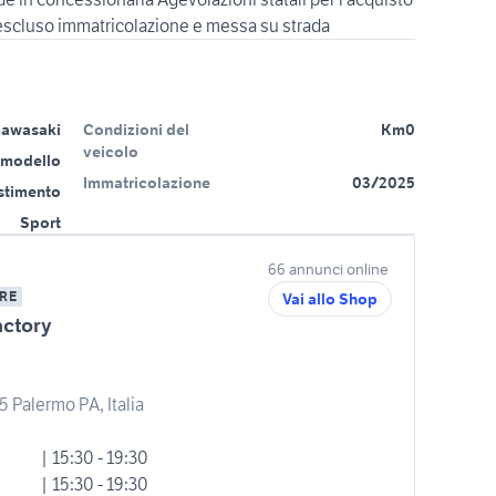
 escluso immatricolazione e messa su strada
awasaki
Condizioni del
Km0
veicolo
 modello
Immatricolazione
03/2025
estimento
Sport
66 annunci online
RE
Vai allo Shop
actory
5 Palermo PA, Italia
| 15:30 - 19:30
| 15:30 - 19:30