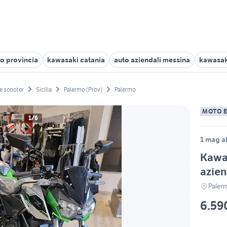
to provincia
kawasaki catania
auto aziendali messina
kawasaki
e scooter
Sicilia
Palermo (Prov)
Palermo
MOTO 
1/6
1 mag al
Kawas
azien
Paler
6.59