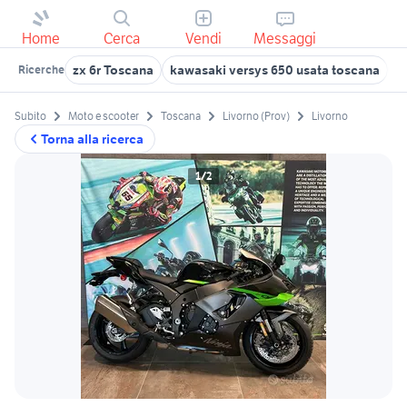
Home
Cerca
Vendi
Messaggi
zx 6r Toscana
kawasaki versys 650 usata toscana
k
Ricerche
Subito
Moto e scooter
Toscana
Livorno (Prov)
Livorno
Torna alla ricerca
1/2