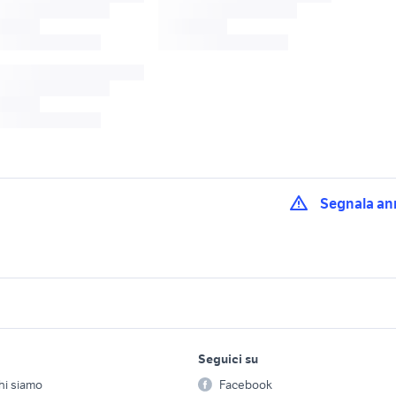
Segnala an
ducati monster motori
ducati monster moto
ni milano
Lombardia
Mantova provincia
ova e provincia
ktm milano e provincia
ktm gs moto Lomba
lavoro e servizi
elettronica
per la casa e la
nster 937 usata
monster 1100
monster deluxe
Seguici su
person
Offerte di lavoro
Informatica
motore franco morini 50cc
hi siamo
Facebook
2015
hi monster
Arredam