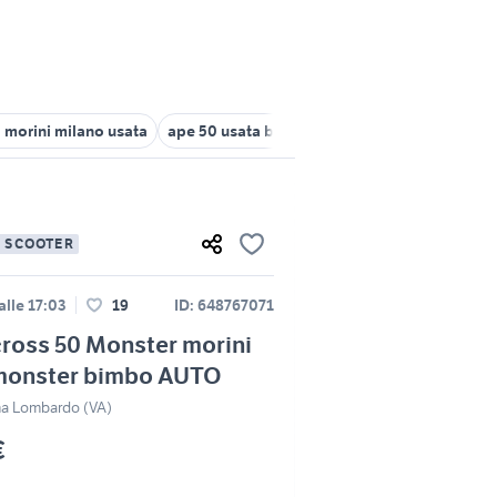
 morini milano usata
ape 50 usata bergamo
ktm a lecco e provi
E SCOOTER
alle 17:03
19
ID: 648767071
ross 50 Monster morini
monster bimbo AUTO
 Lombardo (VA)
€