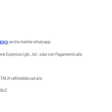
anche tramite whatsapp
MERO
iere Espresso (gls , brt , sda) con Pagamento alla
M 2t raffreddato ad aria
BILE