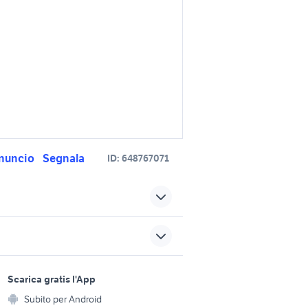
nuncio
Segnala
ID:
648767071
ri
bicicletta bimbo in lombardia
rdia
ktm a sondrio e provincia
sports e hobby
piaggio ape 50
a
Scarica gratis l'App
Animali
Subito per Android
kawasaki monster
ento e