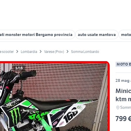
ati monster motori Bergamo provincia
auto usate mantova
moto
e scooter
Lombardia
Varese (Prov)
Somma Lombardo
MOTO 
1/15
28 mag 
Minic
ktm 
Somma
799 