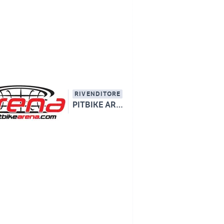
RIVENDITORE
PITBIKE ARENA - MOTO SHOP tel 3938005351 whatsapp