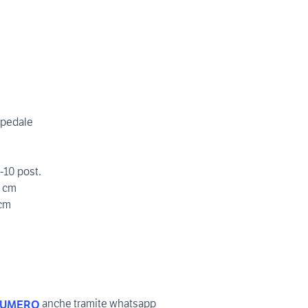
a pedale
-10 post.
1 cm
1cm
anche tramite whatsapp
NUMERO