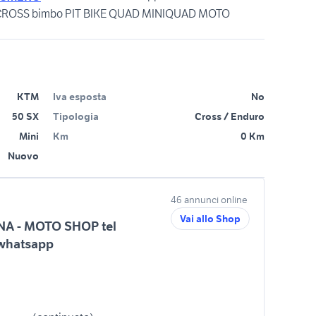
TO CROSS bimbo PIT BIKE QUAD MINIQUAD MOTO
KTM
Iva esposta
No
50 SX
Tipologia
Cross / Enduro
Mini
Km
0 Km
Nuovo
46 annunci online
Vai allo Shop
NA - MOTO SHOP tel
whatsapp