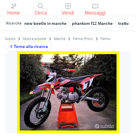
Home
Cerca
Vendi
Messaggi
new beetle in marche
phantom f12 Marche
trattore
Ricerche
Subito
Moto e scooter
Marche
Fermo (Prov)
Fermo
Torna alla ricerca
1/8