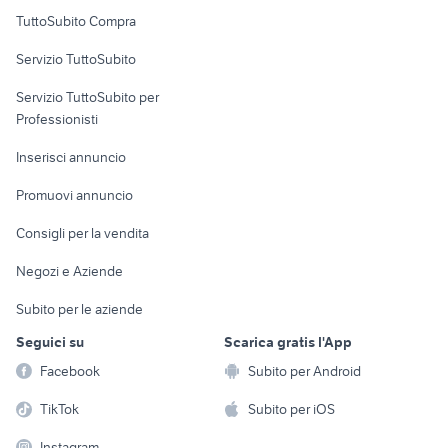
Uffici e Locali
TuttoSubito Compra
piaggio ape 50
suzuki gsx s 750 usata
commerciali
cafe racer usate
ducati 1098 usata
Servizio TuttoSubito
elettronica
per la casa e la
sports e hobby
Servizio TuttoSubito per
persona
Informatica
Animali
Professionisti
Arredamento e
Console e
Accessori per
Casalinghi
Inserisci annuncio
Videogiochi
animali
Elettrodomestici
Promuovi annuncio
Audio/Video
Musica e Film
Giardino e Fai da te
Consigli per la vendita
Fotografia
Libri e Riviste
Abbigliamento e
Negozi e Aziende
Telefonia
Strumenti Musicali
Accessori
Subito per le aziende
Sports
Tutto per i bambini
Seguici su
Scarica gratis l'App
Biciclette
Facebook
Subito per Android
Collezionismo
TikTok
Subito per iOS
Instagram