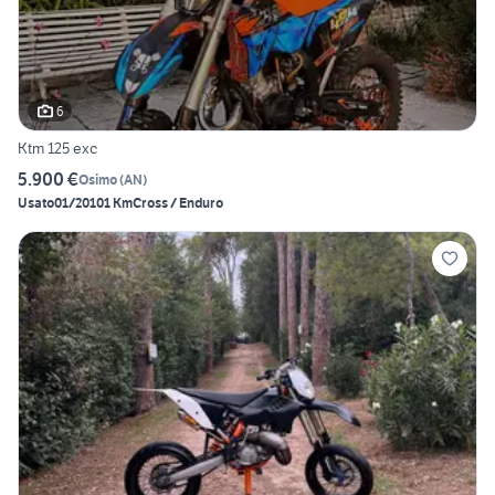
6
Ktm 125 exc
5.900 €
Osimo
(
AN
)
Usato
01/2010
1 Km
Cross / Enduro