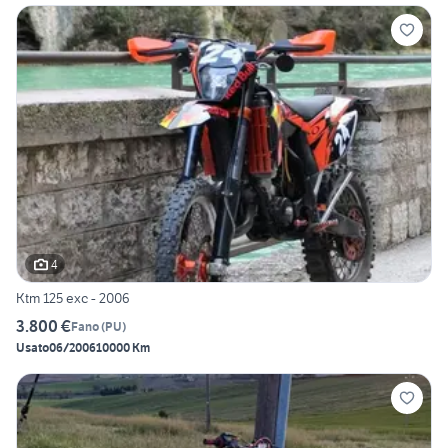
4
Ktm 125 exc - 2006
3.800 €
Fano
(
PU
)
Usato
06/2006
10000 Km