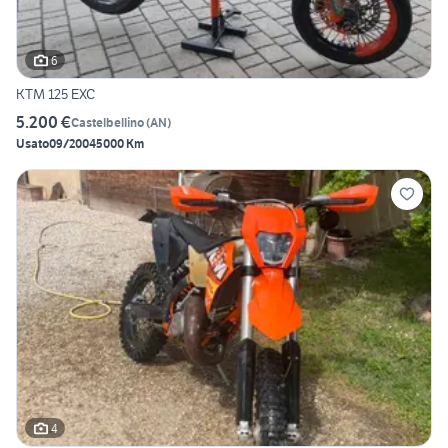
6
KTM 125 EXC
5.200 €
Castelbellino
(
AN
)
Usato
09/2004
5000 Km
4