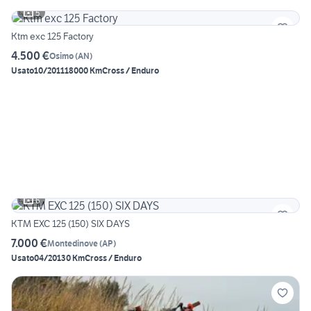
5
Ktm exc 125 Factory
4.500 €
Osimo
(
AN
)
Usato
10/2011
18000 Km
Cross / Enduro
6
KTM EXC 125 (150) SIX DAYS
7.000 €
Montedinove
(
AP
)
Usato
04/2013
0 Km
Cross / Enduro