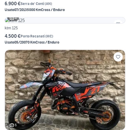
6.900 €
Serra de' Conti
(
AN
)
Usato
07/2013
5000 Km
Cross / Enduro
4
ktm 125
4.500 €
Porto Recanati
(
MC
)
Usato
05/2007
0 Km
Cross / Enduro
6