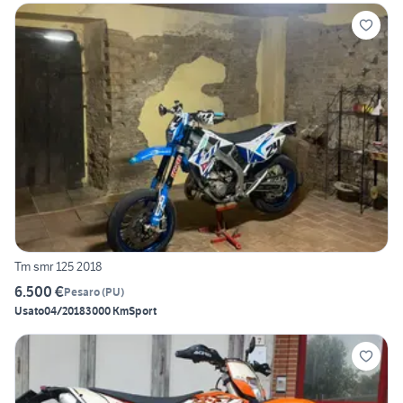
Tm smr 125 2018
6.500 €
Pesaro
(
PU
)
Usato
04/2018
3000 Km
Sport