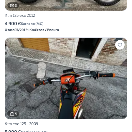
8
Ktm 125 exc 2012
4.900 €
Sarnano
(
MC
)
Usato
07/2012
1 Km
Cross / Enduro
5
Ktm exc 125 - 2009