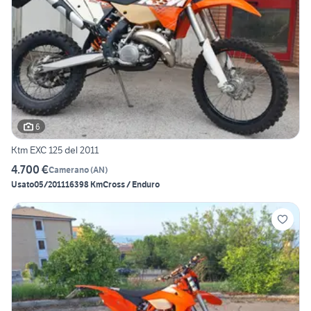
6
Ktm EXC 125 del 2011
4.700 €
Camerano
(
AN
)
Usato
05/2011
16398 Km
Cross / Enduro