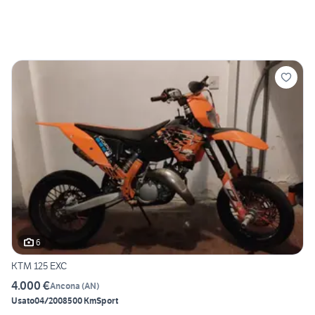
6
KTM 125 EXC
4.000 €
Ancona
(
AN
)
Usato
04/2008
500 Km
Sport