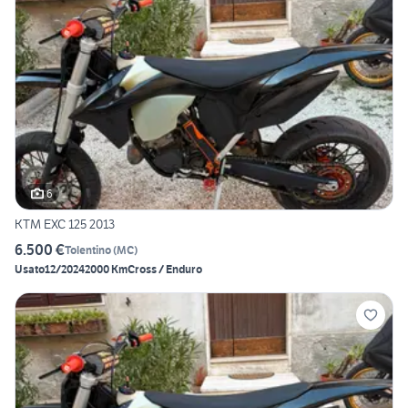
6
KTM EXC 125 2013
6.500 €
Tolentino
(
MC
)
Usato
12/2024
2000 Km
Cross / Enduro