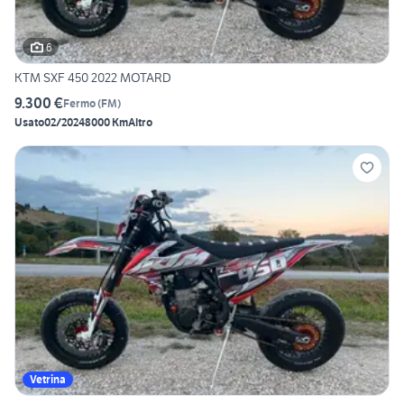
6
KTM SXF 450 2022 MOTARD
9.300 €
Fermo
(
FM
)
Usato
02/2024
8000 Km
Altro
Vetrina