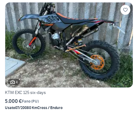
4
KTM EXC 125 six-days
5.000 €
Fano
(
PU
)
Usato
07/2008
0 Km
Cross / Enduro