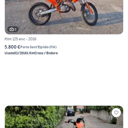
6
Ktm 125 exc - 2016
5.800 €
Porto Sant'Elpidio
(
FM
)
Usato
02/2016
1 Km
Cross / Enduro