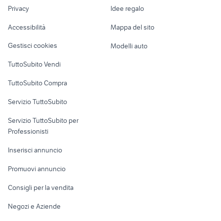
Nautica
lavoro
moto 125 usate sardegna
kawasaki kxf 250
Privacy
Idee regalo
Garage e box
Caravan e Camper
Accessibilità
Mappa del sito
Loft, mansarde e
Veicoli commerciali
altro
Gestisci cookies
Modelli auto
Case vacanza
TuttoSubito Vendi
Uffici e Locali
TuttoSubito Compra
commerciali
Servizio TuttoSubito
elettronica
per la casa e la
sports e hobby
Servizio TuttoSubito per
persona
Informatica
Animali
Professionisti
Arredamento e
Console e
Accessori per
Casalinghi
Inserisci annuncio
Videogiochi
animali
Elettrodomestici
Promuovi annuncio
Audio/Video
Musica e Film
Giardino e Fai da te
Consigli per la vendita
Fotografia
Libri e Riviste
Abbigliamento e
Negozi e Aziende
Telefonia
Strumenti Musicali
Accessori