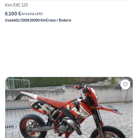
Ktm EXC 125
6.100 €
Arcevia
(
AN
)
Usato
01/2009
20000 Km
Cross / Enduro