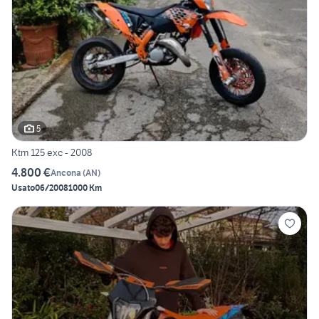
5
Ktm 125 exc - 2008
4.800 €
Ancona
(
AN
)
Usato
06/2008
1000 Km