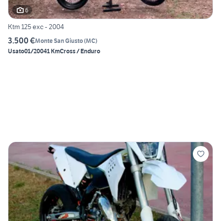
6
Ktm 125 exc - 2004
3.500 €
Monte San Giusto
(
MC
)
Usato
01/2004
1 Km
Cross / Enduro