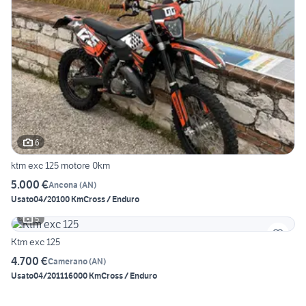
6
ktm exc 125 motore 0km
5.000 €
Ancona
(
AN
)
Usato
04/2010
0 Km
Cross / Enduro
5
Ktm exc 125
4.700 €
Camerano
(
AN
)
Usato
04/2011
16000 Km
Cross / Enduro