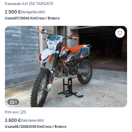
Kawasaki kxf 250 TARGATA
2.900 €
Senigallia
(
AN
)
Usato
07/2004
1 Km
Cross / Enduro
6
Ktm exc 125
3.600 €
Fabriano
(
AN
)
Usato
08/2008
1500 Km
Cross / Enduro