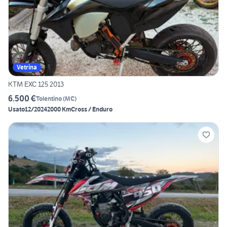
Vetrina
KTM EXC 125 2013
6.500 €
Tolentino
(
MC
)
Usato
12/2024
2000 Km
Cross / Enduro