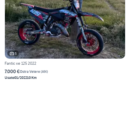
5
Fantic xe 125 2022
7.000 €
Ostra Vetere
(
AN
)
Usato
01/2022
10 Km