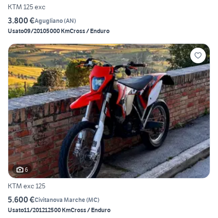
KTM 125 exc
3.800 €
Agugliano
(
AN
)
Usato
09/2010
5000 Km
Cross / Enduro
6
KTM exc 125
5.600 €
Civitanova Marche
(
MC
)
Usato
11/2012
12500 Km
Cross / Enduro