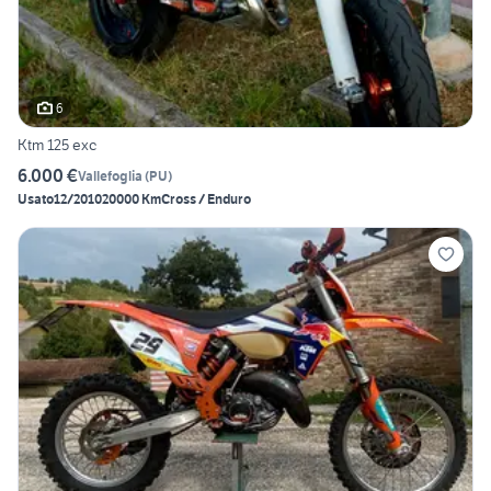
6
Ktm 125 exc
6.000 €
Vallefoglia
(
PU
)
Usato
12/2010
20000 Km
Cross / Enduro