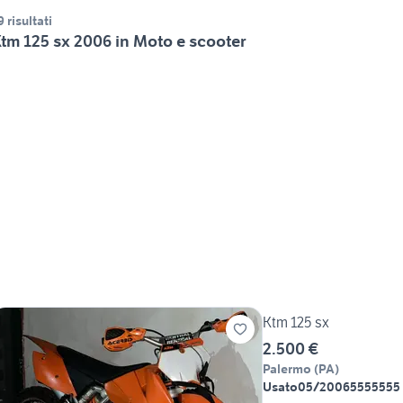
9 risultati
tm 125 sx 2006 in Moto e scooter
Ktm 125 sx
2.500 €
Palermo
(
PA
)
Usato
05/2006
5555555