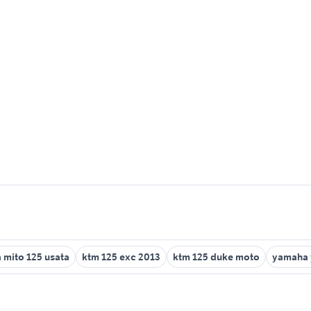
 mito 125 usata
ktm 125 exc 2013
ktm 125 duke moto
yamaha 