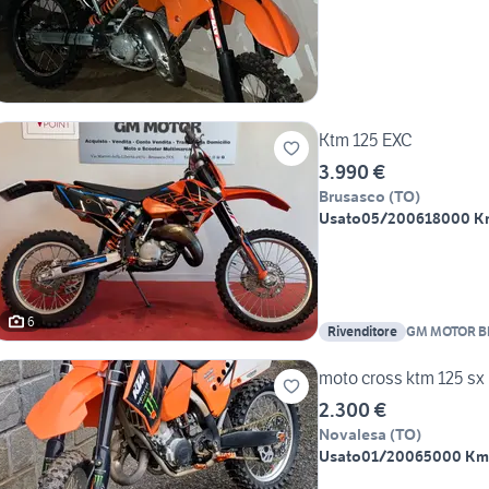
Ktm 125 EXC
3.990 €
Brusasco
(
TO
)
Usato
05/2006
18000 K
6
Rivenditore
GM MOTOR 
moto cross ktm 125 sx
2.300 €
Novalesa
(
TO
)
Usato
01/2006
5000 Km