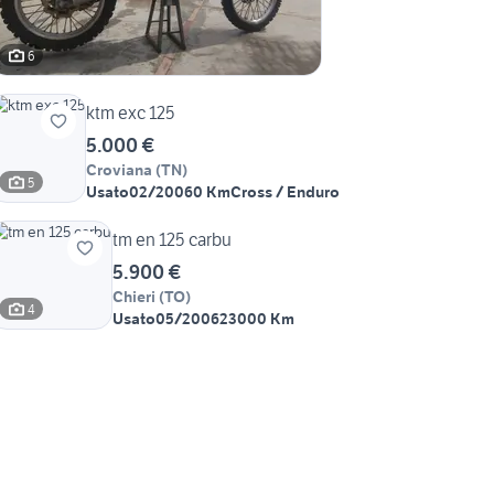
6
ktm exc 125
5.000 €
Croviana
(
TN
)
5
Usato
02/2006
0 Km
Cross / Enduro
tm en 125 carbu
5.900 €
Chieri
(
TO
)
4
Usato
05/2006
23000 Km