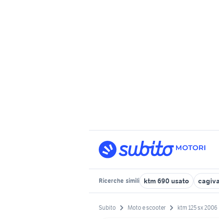
ktm 690 usato
cagiva
Ricerche
simili
Subito
Moto e scooter
ktm 125 sx 2006