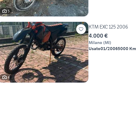
5
KTM EXC 125 2006
4.000 €
Milano
(
MI
)
Usato
01/2006
5000 Km
4