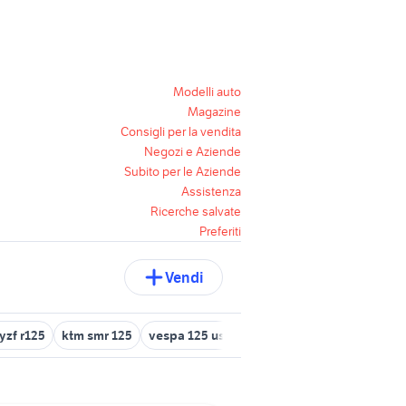
Modelli auto
Magazine
Consigli per la vendita
Negozi e Aziende
Subito per le Aziende
Assistenza
Ricerche salvate
Preferiti
Vendi
yzf r125
ktm smr 125
vespa 125 usata bari
ktm supermoto
12