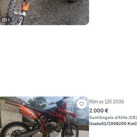
6
Ktm sx 125 2006
2.000 €
Sant'Angelo d'Alife
(
CE
Usato
01/2006
200 Km
C