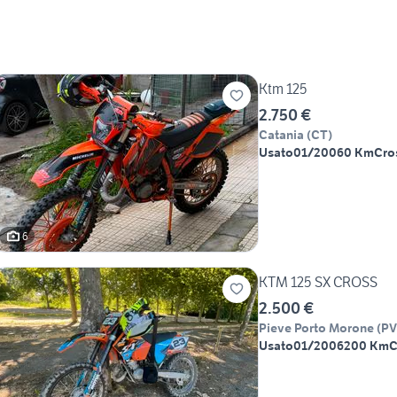
Ktm 125
2.750 €
Catania
(
CT
)
Usato
01/2006
0 Km
Cro
6
KTM 125 SX CROSS
2.500 €
Pieve Porto Morone
(
PV
Usato
01/2006
200 Km
C