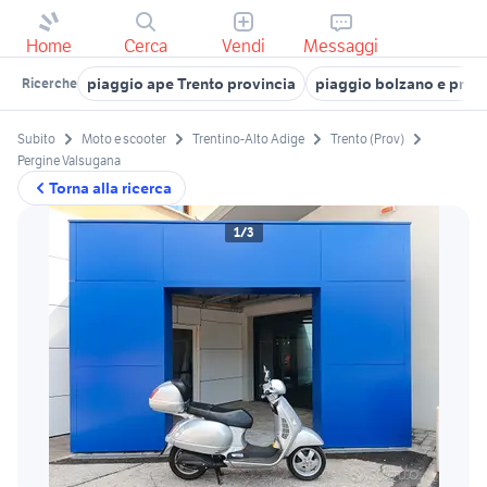
Home
Cerca
Vendi
Messaggi
piaggio ape Trento provincia
piaggio bolzano e prov
Ricerche
Subito
Moto e scooter
Trentino-Alto Adige
Trento (Prov)
Pergine Valsugana
Torna alla ricerca
1/3