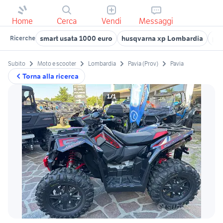
Home
Cerca
Vendi
Messaggi
smart usata 1000 euro
husqvarna xp Lombardia
pol
Ricerche
Subito
Moto e scooter
Lombardia
Pavia (Prov)
Pavia
Torna alla ricerca
1/1