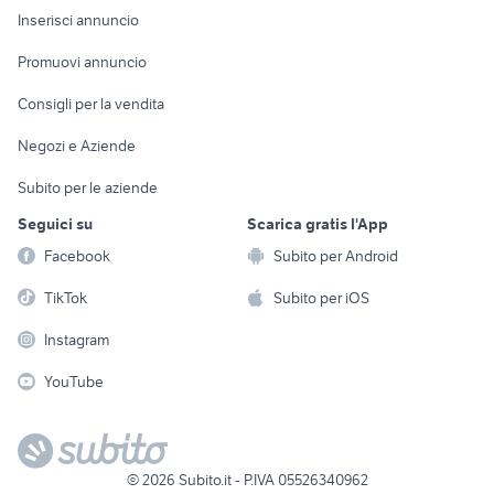
Console e
Accessori per
Casalinghi
Inserisci annuncio
Videogiochi
animali
Elettrodomestici
Promuovi annuncio
Audio/Video
Musica e Film
Giardino e Fai da te
Consigli per la vendita
Fotografia
Libri e Riviste
Abbigliamento e
Negozi e Aziende
Telefonia
Strumenti Musicali
Accessori
Subito per le aziende
Sports
Tutto per i bambini
Seguici su
Scarica gratis l'App
Biciclette
Facebook
Subito per Android
Collezionismo
TikTok
Subito per iOS
Instagram
YouTube
©
2026
Subito.it - P.IVA 05526340962