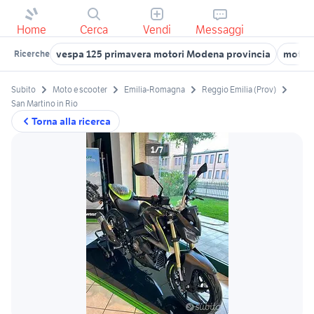
Home
Cerca
Vendi
Messaggi
vespa 125 primavera motori Modena provincia
moto 1
Ricerche
Subito
Moto e scooter
Emilia-Romagna
Reggio Emilia (Prov)
San Martino in Rio
Torna alla ricerca
1/7