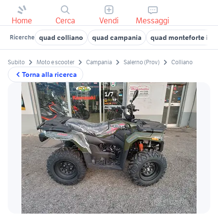
Home
Cerca
Vendi
Messaggi
quad colliano
quad campania
quad monteforte irp
Ricerche
Subito
Moto e scooter
Campania
Salerno (Prov)
Colliano
Torna alla ricerca
1/7