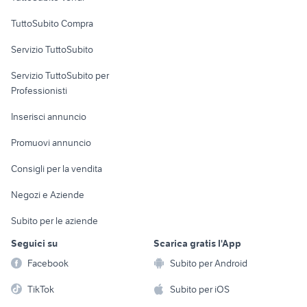
quad agricolo
xr 600
Uffici e Locali
TuttoSubito Compra
ducati multistrada usata
moto usate viterbo
commerciali
cagiva mito 125 usata
harley davidson 883
Servizio TuttoSubito
elettronica
per la casa e la
sports e hobby
Servizio TuttoSubito per
persona
Informatica
Animali
Professionisti
Arredamento e
Console e
Accessori per
Casalinghi
Inserisci annuncio
Videogiochi
animali
Elettrodomestici
Promuovi annuncio
Audio/Video
Musica e Film
Giardino e Fai da te
Consigli per la vendita
Fotografia
Libri e Riviste
Abbigliamento e
Negozi e Aziende
Telefonia
Strumenti Musicali
Accessori
Subito per le aziende
Sports
Tutto per i bambini
Seguici su
Scarica gratis l'App
Biciclette
Facebook
Subito per Android
Collezionismo
TikTok
Subito per iOS