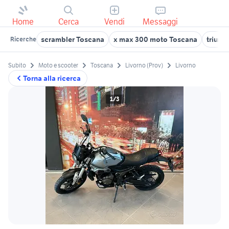
Home
Cerca
Vendi
Messaggi
scrambler Toscana
x max 300 moto Toscana
triump
Ricerche
Subito
Moto e scooter
Toscana
Livorno (Prov)
Livorno
Torna alla ricerca
1/3