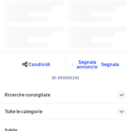
Segnala
Condividi
Segnala
annuncio
ID:
650091263
Ricerche consigliate
elmetti m33
jeanneau cap camarat nautica
Tutte le categorie
jeanneau cap camarat
alfa 33 1.7
dischi 33 giri
honda 750 nc
motori
immobili
lavoro e servizi
Subito