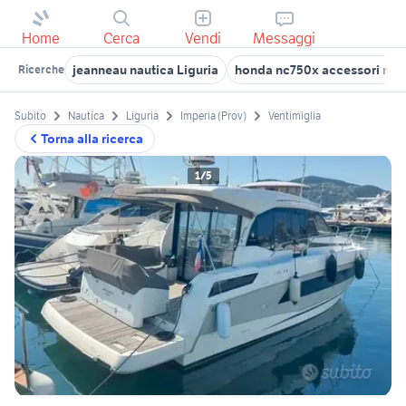
Home
Cerca
Vendi
Messaggi
jeanneau nautica Liguria
honda nc750x accessori mo
Ricerche
Subito
Nautica
Liguria
Imperia (Prov)
Ventimiglia
Torna alla ricerca
1/5