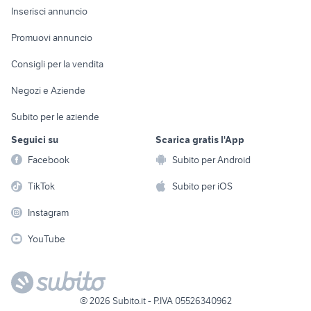
Console e
Accessori per
Casalinghi
Inserisci annuncio
Videogiochi
animali
Elettrodomestici
Promuovi annuncio
Audio/Video
Musica e Film
Giardino e Fai da te
Consigli per la vendita
Fotografia
Libri e Riviste
Abbigliamento e
Negozi e Aziende
Telefonia
Strumenti Musicali
Accessori
Subito per le aziende
Sports
Tutto per i bambini
Seguici su
Scarica gratis l'App
Biciclette
Facebook
Subito per Android
Collezionismo
TikTok
Subito per iOS
Instagram
YouTube
©
2026
Subito.it - P.IVA 05526340962